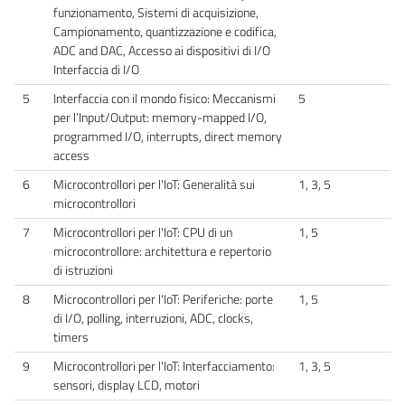
funzionamento, Sistemi di acquisizione,
Campionamento, quantizzazione e codifica,
ADC and DAC, Accesso ai dispositivi di I/O
Interfaccia di I/O
5
Interfaccia con il mondo fisico: Meccanismi
5
per l’Input/Output: memory-mapped I/O,
programmed I/O, interrupts, direct memory
access
6
Microcontrollori per l'IoT: Generalità sui
1, 3, 5
microcontrollori
7
Microcontrollori per l'IoT: CPU di un
1, 5
microcontrollore: architettura e repertorio
di istruzioni
8
Microcontrollori per l'IoT: Periferiche: porte
1, 5
di I/O, polling, interruzioni, ADC, clocks,
timers
9
Microcontrollori per l'IoT: Interfacciamento:
1, 3, 5
sensori, display LCD, motori