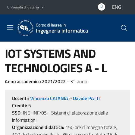
Vai al contenuto principale
Vai al menu di navigazione
ENG
Università di Catania
Corso di laurea in
Ingegneria informatica
IOT SYSTEMS AND
TECHNOLOGIES A - L
Anno accademico 2021/2022
- 3° anno
Docenti:
Vincenzo CATANIA
e
Davide PATTI
Crediti:
6
SSD:
ING-INF/05 - Sistemi di elaborazione delle
informazioni
Organizzazione didattica:
150 ore d'impegno totale,
100 di studio individuale, 35 di lezione frontale, 15 di