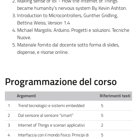
Making sense of IoT - How the Internet of Things
became humanity’s nervous system By Kevin Ashton.
Introduction to Microcontrollers, Gunther Gridling,
Bettina Weiss, Version 1.4
Michael Margolis. Arduino. Progetti e soluzioni. Tecniche
Nuove.
Materiale fornito dal docente sotto forma di slides,
dispense, e risorse online.
Programmazione del corso
Argomenti
Riferimenti testi
1
Trend tecnologici e sistemi embedded
5
2
Dal sensore al sensore “smart”
5
3
Internet of Things e scenari applicativi
2
4
Interfaccia con il mondo fisico: Principi di
5