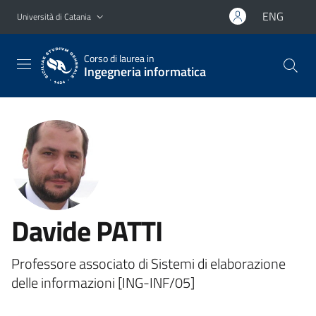
Vai al contenuto principale
Vai al menu di navigazione
ENG
Università di Catania
Corso di laurea in
Ingegneria informatica
Davide PATTI
Professore associato di Sistemi di elaborazione
delle informazioni [ING-INF/05]