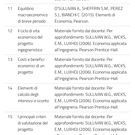
11
Equilibrio
O’SULLIVAN A., SHEFFRIN S.M., PEREZ
macroeconomico
S.J., BIANCHI C. (2015). Elementi di
di breve periodo
Economia, Pearson.
12
Il ciclo di vita
Materiale fornito dal docente. Per
economico del
approfondimenti: SULLIVAN W.G., WICKS,
progetto
E.M., LUXHOJ (2006). Economia applicata
ingegneristico
all’ingegneria. Pearson Prentice-Hall.
13
Costi e benefici
Materiale fornito dal docente. Per
economici di un
approfondimenti: SULLIVAN W.G., WICKS,
progetto
E.M., LUXHOJ (2006). Economia applicata
all’ingegneria. Pearson Prentice-Hall.
14
Elementi di
Materiale fornito dal docente. Per
calcolo degli
approfondimenti: SULLIVAN W.G., WICKS,
interessi e sconto
E.M., LUXHOJ (2006). Economia applicata
all’ingegneria. Pearson Prentice-Hall.
15
I principali criteri
Materiale fornito dal docente. Per
di valutazione del
approfondimenti: SULLIVAN W.G., WICKS,
progetto
E.M., LUXHOJ (2006). Economia applicata