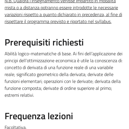
N.B. Qualora l'insegnamento venisse impartito in modalità
mista o a distanza potranno essere introdotte le necessarie
variazioni rispetto a quanto dichiarato in precedenza, al fine di
rispettare il programma previsto e riportato nel syllabus.
Prerequisiti richiesti
Abilità logico-matematiche di base. Ai fini dell’applicazione dei
principi dell’ottimizzazione economica è utile la conoscenza di:
concetto di derivata di una funzione reale di una variabile
reale; significato geometrico della derivata; derivate delle
funzioni elementari; operazioni con le derivate; derivata della
funzione composta; derivate di ordine superiore al primo;
estremi relativi.
Frequenza lezioni
Facoltativa.