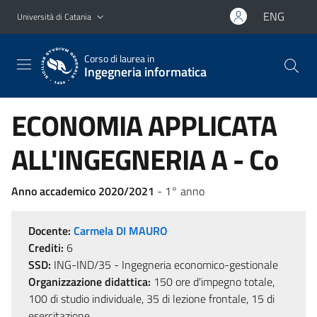
Vai al contenuto principale
Vai al menu di navigazione
ENG
Università di Catania
Corso di laurea in
Ingegneria informatica
ECONOMIA APPLICATA
ALL'INGEGNERIA A - Co
Anno accademico 2020/2021
- 1° anno
Docente:
Carmela DI MAURO
Crediti:
6
SSD:
ING-IND/35 - Ingegneria economico-gestionale
Organizzazione didattica:
150 ore d'impegno totale,
100 di studio individuale, 35 di lezione frontale, 15 di
esercitazione