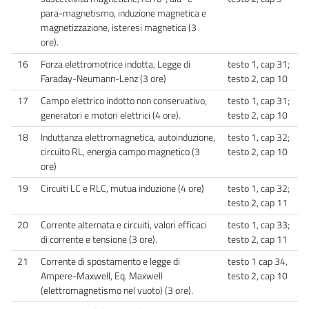
para-magnetismo, induzione magnetica e
magnetizzazione, isteresi magnetica (3
ore).
16
Forza elettromotrice indotta, Legge di
testo 1, cap 31;
Faraday-Neumann-Lenz (3 ore)
testo 2, cap 10
17
Campo elettrico indotto non conservativo,
testo 1, cap 31;
generatori e motori elettrici (4 ore).
testo 2, cap 10
18
Induttanza elettromagnetica, autoinduzione,
testo 1, cap 32;
circuito RL, energia campo magnetico (3
testo 2, cap 10
ore)
19
Circuiti LC e RLC, mutua induzione (4 ore)
testo 1, cap 32;
testo 2, cap 11
20
Corrente alternata e circuiti, valori efficaci
testo 1, cap 33;
di corrente e tensione (3 ore).
testo 2, cap 11
21
Corrente di spostamento e legge di
testo 1 cap 34,
Ampere-Maxwell, Eq. Maxwell
testo 2, cap 10
(elettromagnetismo nel vuoto) (3 ore).