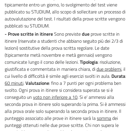
tipicamente entro un giorno, lo svolgimento del test viene
pubblicato su STUDIUM, allo scopo di sollecitare un processo di
autovalutazione del test. I risultati della prove scritte vengono
pubblicati su STUDIUM.
- Prove scritte in itinere
Sono previste
due
prove scritte in
itinere (riservate a studenti che abbiano seguito più dei 2/3 di
lezioni) sostitutive della prova scritta regolare. Le date
(tipicamente metà novembre e metà gennaio) vengono
comunicate lungo il corso delle lezioni.
Tipologia
: risoluzione,
giustificata e commentata in maniera chiara, di
due problemi
, il
cui livello di difficoltà è simile agli esercizi svolti in aula.
Durata
:
60 minuti
.
Valutazione
: fino a 7 punti per ogni problema ben
svolto. Ogni prova in itinere si considera superata se si è
conseguito un
voto non inferiore a 10
. Si e' ammessi alla
seconda prova in itinere solo superando la prima. Si è ammessi
alla prova orale solo superando la seconda prova in itinere. Il
punteggio associato alle prove in itinere sarà la
somma
dei
punteggi ottenuti nelle due prove scritte. Chi non supera le