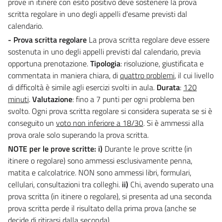
prove in itinere con esito positivo deve sostenere la prova
scritta regolare in uno degli appelli d'esame previsti dal
calendario.
- Prova scritta regolare
La prova scritta regolare deve essere
sostenuta in uno degli appelli previsti dal calendario, previa
opportuna prenotazione.
Tipologia
: risoluzione, giustificata e
commentata in maniera chiara, di
quattro problemi
, il cui livello
di difficoltà è simile agli esercizi svolti in aula.
Durata
:
120
minuti
.
Valutazione
: fino a 7 punti per ogni problema ben
svolto. Ogni prova scritta regolare si considera superata se si è
conseguito un
voto non inferiore a 18/30
. Si è ammessi alla
prova orale solo superando la prova scritta.
NOTE per le prove scritte: i)
Durante le prove scritte (in
itinere o regolare) sono ammessi esclusivamente penna,
matita e calcolatrice. NON sono ammessi libri, formulari,
cellulari, consultazioni tra colleghi.
ii)
Chi, avendo superato una
prova scritta (in itinere o regolare), si presenta ad una seconda
prova scritta perde il risultato della prima prova (anche se
decide di ritirarsi dalla seconda).