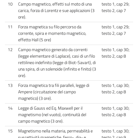
10
Campo magnetico, effetti sul moto di una
testo 1, cap 29;
carica, forza di Lorentz e sue applicazioni (3
testo 2, cap 7
ore).
11
Forza magnetica su filo percorso da
testo 1, cap 29;
corrente, spira e momento magnetico,
testo 2, cap 7
effetto Hall (5 ore)
12
Campo magnetico generato da correnti
testo 1, cap 30;
(legge elementare di Laplace), casi di un filo
testo 2, cap 8
rettilineo indefinito (legge di Biot-Savart), di
una spira, di un solenoide (infinito e finito) (3
ore).
13
Forza magnetica tra fili paralleli, legge di
testo 1, cap 30;
Ampere (circuitazione del campo
testo 2, cap 8
magnetico) (3 ore).
14
Legge di Gauss ed Eq. Maxwell per il
testo 1, cap 30;
magnetismo (nel vuoto), continuità del
testo 2, cap 8
campo magnetico (3 ore).
15
Magnetismo nella materia, permeabilità e
testo 1, cap 30;
suscettività magnetiche, ferro-, dia- e
testo 2, cap 9