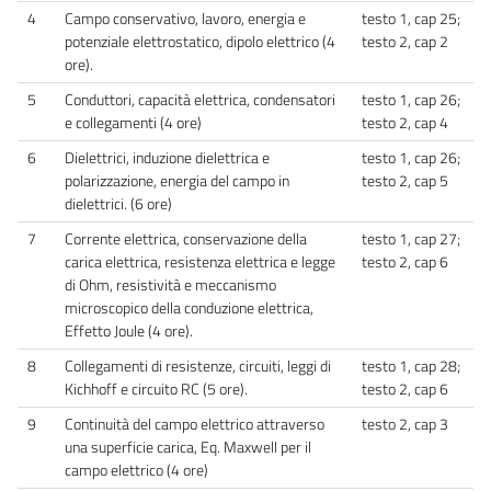
4
Campo conservativo, lavoro, energia e
testo 1, cap 25;
potenziale elettrostatico, dipolo elettrico (4
testo 2, cap 2
ore).
5
Conduttori, capacità elettrica, condensatori
testo 1, cap 26;
e collegamenti (4 ore)
testo 2, cap 4
6
Dielettrici, induzione dielettrica e
testo 1, cap 26;
polarizzazione, energia del campo in
testo 2, cap 5
dielettrici. (6 ore)
7
Corrente elettrica, conservazione della
testo 1, cap 27;
carica elettrica, resistenza elettrica e legge
testo 2, cap 6
di Ohm, resistività e meccanismo
microscopico della conduzione elettrica,
Effetto Joule (4 ore).
8
Collegamenti di resistenze, circuiti, leggi di
testo 1, cap 28;
Kichhoff e circuito RC (5 ore).
testo 2, cap 6
9
Continuità del campo elettrico attraverso
testo 2, cap 3
una superficie carica, Eq. Maxwell per il
campo elettrico (4 ore)