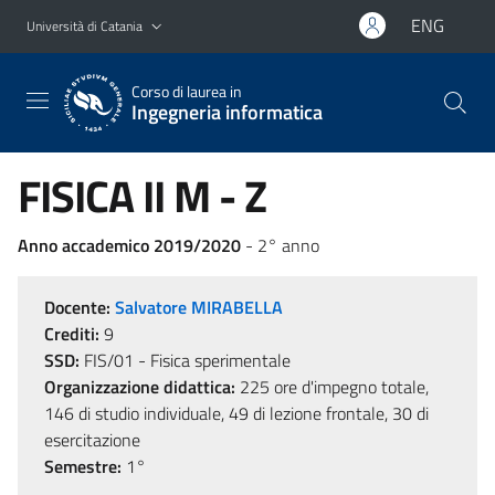
Vai al contenuto principale
Vai al menu di navigazione
ENG
Università di Catania
Corso di laurea in
Ingegneria informatica
FISICA II M - Z
Anno accademico 2019/2020
- 2° anno
Docente:
Salvatore MIRABELLA
Crediti:
9
SSD:
FIS/01 - Fisica sperimentale
Organizzazione didattica:
225 ore d'impegno totale,
146 di studio individuale, 49 di lezione frontale, 30 di
esercitazione
Semestre:
1°