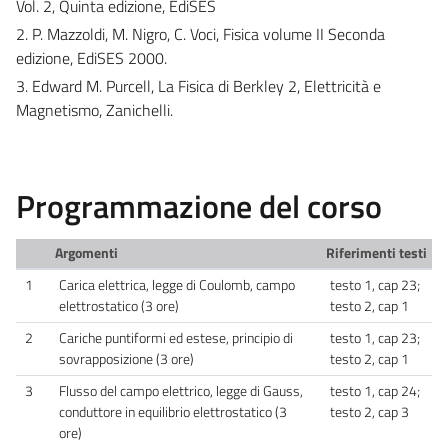
Vol. 2, Quinta edizione, EdiSES
2. P. Mazzoldi, M. Nigro, C. Voci, Fisica volume II Seconda
edizione, EdiSES 2000.
3. Edward M. Purcell, La Fisica di Berkley 2, Elettricità e
Magnetismo, Zanichelli.
Programmazione del corso
Argomenti
Riferimenti testi
1
Carica elettrica, legge di Coulomb, campo
testo 1, cap 23;
elettrostatico (3 ore)
testo 2, cap 1
2
Cariche puntiformi ed estese, principio di
testo 1, cap 23;
sovrapposizione (3 ore)
testo 2, cap 1
3
Flusso del campo elettrico, legge di Gauss,
testo 1, cap 24;
conduttore in equilibrio elettrostatico (3
testo 2, cap 3
ore)