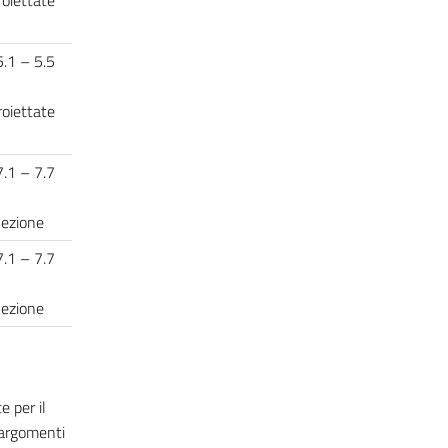
5.1 – 5.5
roiettate
7.1 – 7.7
 lezione
7.1 – 7.7
 lezione
 per il
 argomenti