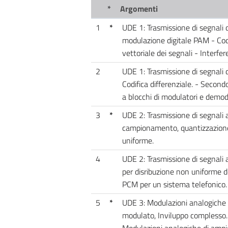
*
Argomenti
1
*
UDE 1: Trasmissione di segnali d
modulazione digitale PAM - Codic
vettoriale dei segnali - Interfe
2
UDE 1: Trasmissione di segnali di
Codifica differenziale. - Second
a blocchi di modulatori e demodul
3
*
UDE 2: Trasmissione di segnali 
campionamento, quantizzazione 
uniforme.
4
UDE 2: Trasmissione di segnali a
per disribuzione non uniforme d
PCM per un sistema telefonico.
5
*
UDE 3: Modulazioni analogiche -
modulato, Inviluppo complesso. 
Modulazioni analogiche di ampie