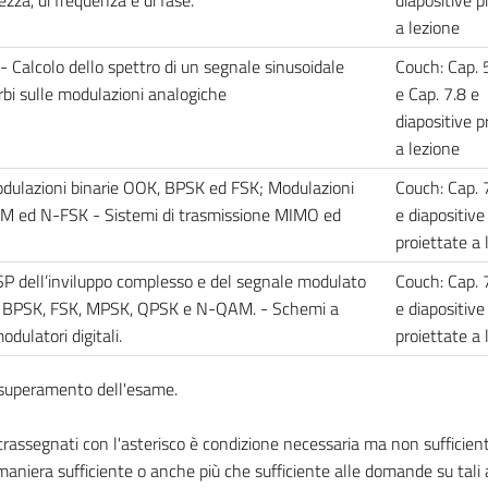
a lezione
 Calcolo dello spettro di un segnale sinusoidale
Couch: Cap. 
bi sulle modulazioni analogiche
e Cap. 7.8 e
diapositive p
a lezione
Modulazioni binarie OOK, BPSK ed FSK; Modulazioni
Couch: Cap. 
M ed N-FSK - Sistemi di trasmissione MIMO ed
e diapositive
proiettate a
DSP dell’inviluppo complesso e del segnale modulato
Couch: Cap. 
K, BPSK, FSK, MPSK, QPSK e N-QAM. - Schemi a
e diapositive
dulatori digitali.
proiettate a
l superamento dell'esame.
ssegnati con l'asterisco è condizione necessaria ma non sufficiente
aniera sufficiente o anche più che sufficiente alle domande su tali