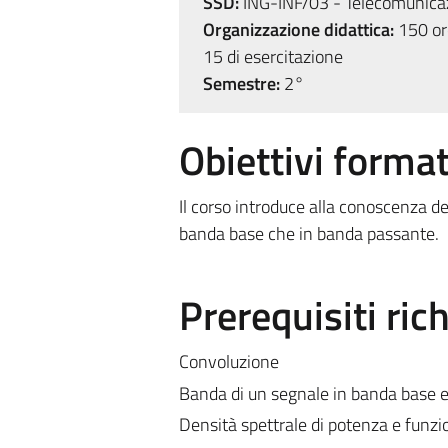
SSD:
ING-INF/03 - Telecomunica
Organizzazione didattica:
150 ore
15 di esercitazione
Semestre:
2°
Obiettivi format
Il corso introduce alla conoscenza dei
banda base che in banda passante.
Prerequisiti rich
Convoluzione
Banda di un segnale in banda base 
Densità spettrale di potenza e funzi