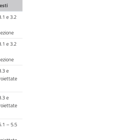
esti
3.1 e 3.2
 lezione
3.1 e 3.2
 lezione
3.3 e
roiettate
3.3 e
roiettate
5.1 – 5.5
roiettate