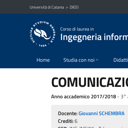
Vai al contenuto principale
Vai al menu di navigazione
Università di Catania
>
DIEEI
Corso di laurea in
Ingegneria infor
Home
Studia con noi
Didatt
COMUNICAZIO
Anno accademico 2017/2018
- 3°
Docente:
Giovanni SCHEMBRA
Crediti:
6