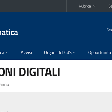
Rubrica
Se
matica
Seg
ica
Avvisi
Organi del CdS
Opportunità
NI DIGITALI
 anno