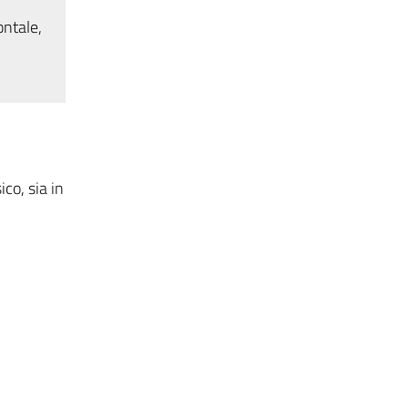
ontale,
co, sia in