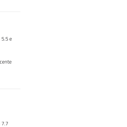
 5.5 e
ocente
 7.7