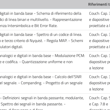
Riferimenti t
igitali in banda base - Schema di riferimento della
Couch: Cap. 
i di linea binari e multilivello. - Rappresentazione
e diapositive
renza Intersimbolica e Bit Error Rate.
proiettate a
gitali in banda base - Spettro di un codice di linea.
Couch: Cap. 
o e terzo criterio di Nyquist. - Regola MAP. - Schemi
e diapositive
atori digitali.
proiettate a
analogici e digitali in banda base - Modulazione PCM:
Couch: Cap. 
e codifica. - Quantizzazione uniforme e non
diapositive p
a lezione
nalogici e digitali in banda base - Calcolo dell’SNR
Couch: Cap. 
el segnale. - Companding. - Progetto di un segnale
diapositive p
a lezione
 Definizioni: segnali in banda passante, modulante,
Couch: Cap. 
Spettro dei segnali in banda passante. -
e Cap. 7.8 e
zza, di frequenza e di fase.
diapositive p