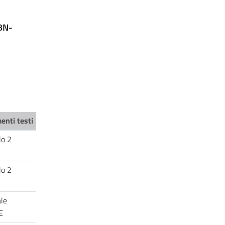
BN-
enti testi
lo 2
olo 2
le
DE