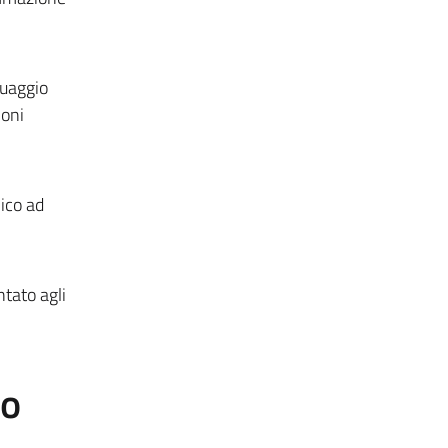
guaggio
ioni
ico ad
ntato agli
to