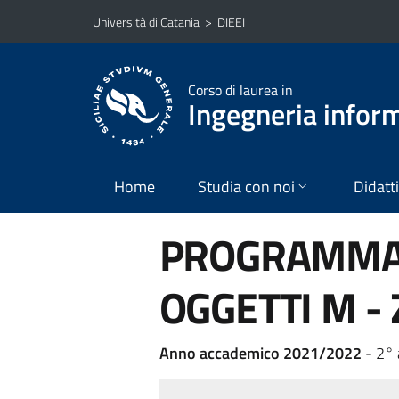
Vai al contenuto principale
Vai al menu di navigazione
Università di Catania
>
DIEEI
Corso di laurea in
Ingegneria infor
Home
Studia con noi
Didatt
PROGRAMMAZ
OGGETTI M - 
Anno accademico 2021/2022
- 2°