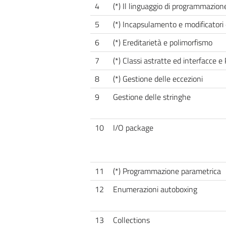
4
(*) Il linguaggio di programmazione
5
(*) Incapsulamento e modificatori 
6
(*) Ereditarietà e polimorfismo
7
(*) Classi astratte ed interfacce 
8
(*) Gestione delle eccezioni
9
Gestione delle stringhe
10
I/O package
11
(*) Programmazione parametrica
12
Enumerazioni autoboxing
13
Collections