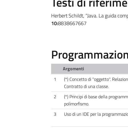
Testi di riferim
Herbert Schildt, “Java. La guida co
10:
8838667667
Programmazione
Argomenti
1
(*) Concetto di ''oggetto''. Relazione
Contratto di una classe.
2
(*) Principi di base della program
polimorfismo.
3
Uso di un IDE per la programmazi