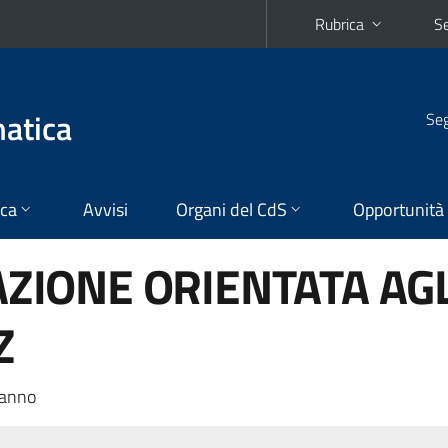
Rubrica
Se
matica
Seg
ica
Avvisi
Organi del CdS
Opportunità
IONE ORIENTATA AGL
Z
 anno