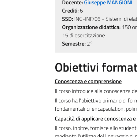
Docente:
Giuseppe MANGIONI
Crediti:
6
SSD:
ING-INF/05 - Sistemi di ela
Organizzazione didattica:
150 ore
15 di esercitazione
Semestre:
2°
Obiettivi format
Conoscenza e comprensione
Il corso introduce alla conoscenza d
Il corso ha l'obiettivo primario di for
fondamentali di encapsulation, polim
Capacità di applicare conoscenza 
Il corso, inoltre, fornisce allo stude
mediante l'utilizzo del linguaggio d