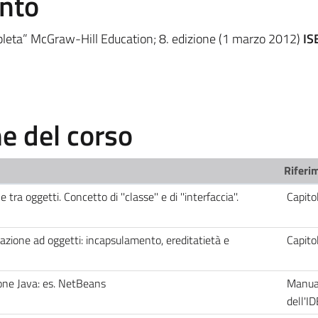
ento
mpleta” McGraw-Hill Education; 8. edizione (1 marzo 2012)
IS
 del corso
Riferim
 tra oggetti. Concetto di ''classe'' e di ''interfaccia''.
Capito
mazione ad oggetti: incapsulamento, ereditatietà e
Capit
one Java: es. NetBeans
Manua
dell'I