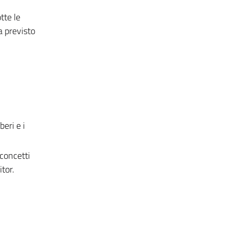
tte le
a previsto
beri e i
 concetti
tor.