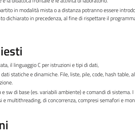
 la didattica frontale e le attività di laboratorio.
rtito in modalità mista o a distanza potranno essere introdo
to dichiarato in precedenza, al fine di rispettare il programm
iesti
, il linguaggio C per istruzioni e tipi di dati,
ati statiche e dinamiche. File, liste, pile, code, hash table, al
azione.
 e sw di base (es. variabili ambiente) e comandi di sistema. I
ssi e multithreading, di concorrenza, compresi semafori e moni
ni