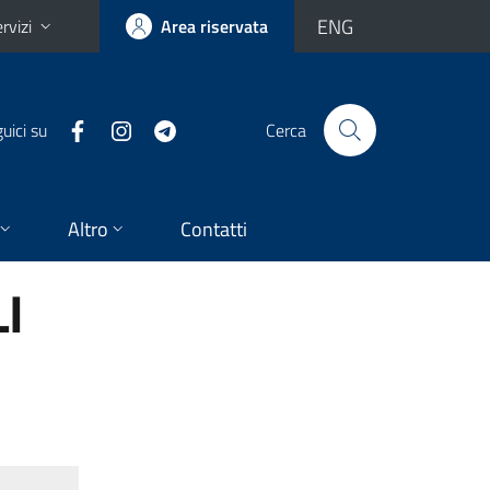
ENG
rvizi
Area riservata
uici su
Cerca
Altro
Contatti
I