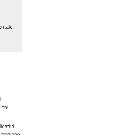
ontale,
i
ioni.
icativi
ammazione