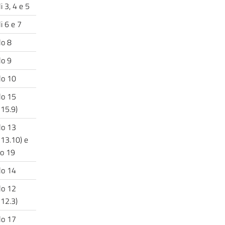
i 3, 4 e 5
li 6 e 7
lo 8
lo 9
lo 10
lo 15
a 15.9)
lo 13
 13.10) e
lo 19
lo 14
lo 12
a 12.3)
lo 17