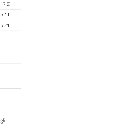
a 17.5)
lo 11
lo 21
gli