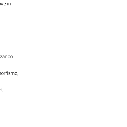
ove in
izzando
imorfismo,
t.