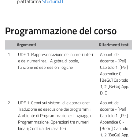
piattaforma
Studium.IT
Programmazione del corso
Argomenti
Riferimenti testi
1
UDE 1: Rappresentazione dei numeri interi
Appunti del
e dei numeri reali. Algebra di boole,
docente - [Pel]
funzione ed espressioni logiche
Capitolo 1, [Pel]
Appendice C -
[BeGu] Capitolo
1, 2 [BeGu] App.
D, E
2
UDE 1: Cenni sui sistemi di elaborazione;
Appunti del
Traduzione ed esecuzione dei programmi;
docente - [Pel]
Ambiente di Programmazione; Linguaggi di
Capitolo 1, [Pel]
Programmazione; Operazioni tra numeri
Appendice C -
binari; Codifica dei caratteri
[BeGu] Capitolo
1, 2 [BeGu] App.