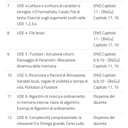
7
UDE 4:Lettura e scrittura di caratteri e
[Pel] Capitolo
stringhe; I/O formattato; Canali; File di
11 - [BeGu]
testo; Esercizi sugli argomenti svolti nelle
Capitolo 17, 19
UDE 1,2,3,4
8
UDE 4: File binari
[Pel] Capitolo
11 - [BeGu]
Capitolo 17, 19
9
UDE 5 : Funzioni ; Istruzione return;
[Pel] Capitolo
Passaggio di Parametri: Allocazione
6,9,10 - [BeGu]
dinamica della memoria
Capitolo 11, 15
10
USE 5: Ricorsione e Record di Attivazione;
[Pel] Capitolo
Variabili locali, regole di visibilità e tempo di
6,9,10 - [BeGu]
vita; Puntatori a Funzioni
Capitolo 11, 15
11
UDE 6: Algoritmi di ricerca e ordinamento
Dispense del
in memoria interna: classi di algoritmi;
docente
Esempi di Algoritmi di ordinamento
12
UDE 6: Complessità computazionale; la
Dispense del
notazione O e Omega grande; Cenni sulla
docente