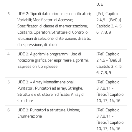
D, E
3
UDE 2: Tipo di dato principale; Identificatori;
[Pel] Capitolo
Variabili; Modificatori di Accesso;
2,4,5 - [BeGu]
Specificatori di classe di memorizzazione;
Capitolo 3, 4, 5,
Costanti; Operatori; Strutture di Controllo;
6, 7, 8, 9
Istruzioni di selezione, di iterazione, di salto,
di espressione, di blocco
4
UDE 2: Algoritmi e programmi; Uso di
[Pel] Capitolo
notazione grafica per esprimere algoritmi;
2,4,5 - [BeGu]
Espressioni Complesse
Capitolo 3, 4, 5,
6, 7, 8, 9
5
UDE 3: • Array Monodimensionali;
[Pel] Capitolo
Puntatori; Puntatori ad array; Stringhe;
3,7,8,11 -
Strutture e strutture nidificate; Array di
[BeGu] Capitolo
strutture
10, 13, 14, 16
6
UDE 3: Puntatori a strutture; Unione;
[Pel] Capitolo
Enumerazione
3,7,8,11 -
[BeGu] Capitolo
10, 13, 14, 16