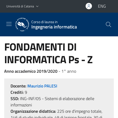
Vai al contenuto principale
Vai al menu di navigazione
ENG
Università di Catania
Corso di laurea in
Ingegneria informatica
FONDAMENTI DI
INFORMATICA Ps - Z
Anno accademico 2019/2020
- 1° anno
Docente:
Maurizio PALESI
Crediti:
9
SSD:
ING-INF/05 - Sistemi di elaborazione delle
informazioni
Organizzazione didattica:
225 ore d'impegno totale,
146 di studio individuale, 49 di lezione frontale, 30 di