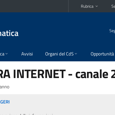
Rubrica
Se
matica
Seg
ica
Avvisi
Organi del CdS
Opportunità
A INTERNET - canale 
 anno
LGERI