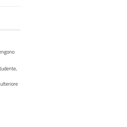
vengono
studente,
ulteriore