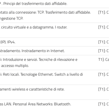
 Principi del trasferimento dati affidabile.
entato alla connessione: TCP. Trasferimento dati affidabile.
[T1]: C
ongestione TCP.
a circuito virtuale e a datagramma. I router.
[T1]: C
(IP). IPv4.
[T1]: 
'instradamento. Instradamento in Internet.
[T1]: 
i: Introduzione e servizi. Tecniche di rilevazione e
T1]: C
di accesso multiplo.
i: Reti locali. Tecnologie Ethernet. Switch a livello di
[T1]: C
amenti wireless e caratteristiche di rete.
[T1]: C
ess LAN. Personal Area Networks: Bluetooth.
[T1]: C