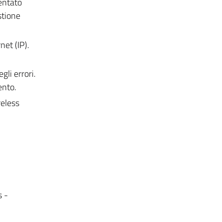
ientato
stione
net (IP).
gli errori.
ento.
reless
s -