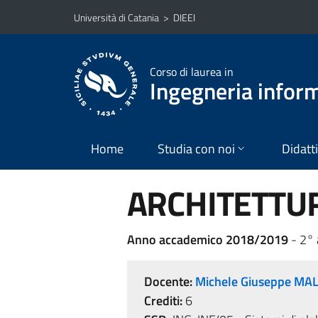
Vai al contenuto principale
Vai al menu di navigazione
Università di Catania
>
DIEEI
Corso di laurea in
Ingegneria infor
Home
Studia con noi
Didatt
ARCHITETTUR
Anno accademico 2018/2019
- 2°
Docente:
Michele Giuseppe MA
Crediti:
6