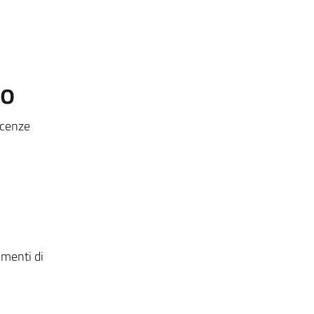
to
scenze
imenti di