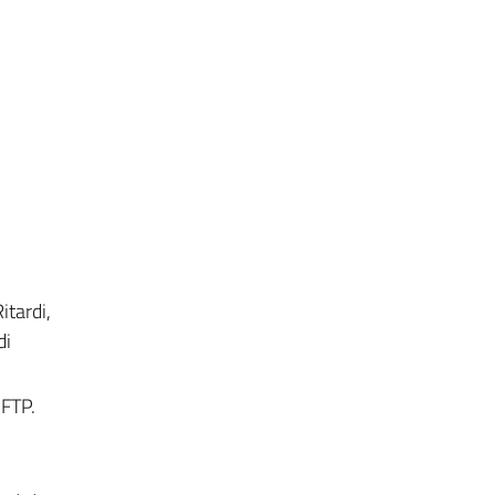
itardi,
di
 FTP.