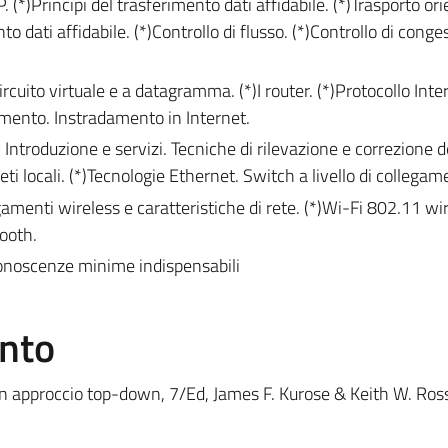
(*)Principi del trasferimento dati affidabile. (*)Trasporto or
o dati affidabile. (*)Controllo di flusso. (*)Controllo di conge
ircuito virtuale e a datagramma. (*)I router. (*)Protocollo Inter
damento. Instradamento in Internet.
: Introduzione e servizi. Tecniche di rilevazione e correzione de
Reti locali. (*)Tecnologie Ethernet. Switch a livello di collegam
egamenti wireless e caratteristiche di rete. (*)Wi-Fi 802.11 wi
ooth.
 conoscenze minime indispensabili
ento
- Un approccio top-down, 7/Ed, James F. Kurose & Keith W. Ros