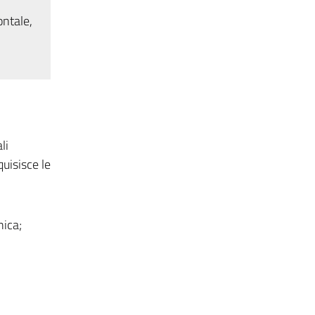
ontale,
li
quisisce le
nica;