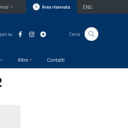
ENG
rvizi
Area riservata
uici su
Cerca
Altro
Contatti
2