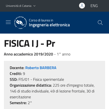
Vai al contenuto principale
Vai al menu di navigazione
ENG
Università di Catania
Corso di laurea in
Ingegneria elettronica
FISICA I J - Pr
Anno accademico 2019/2020
- 1° anno
Docente:
Roberto BARBERA
Crediti:
9
SSD:
FIS/01 - Fisica sperimentale
Organizzazione didattica:
225 ore d'impegno totale,
146 di studio individuale, 49 di lezione frontale, 30 di
esercitazione
Semestre:
2°