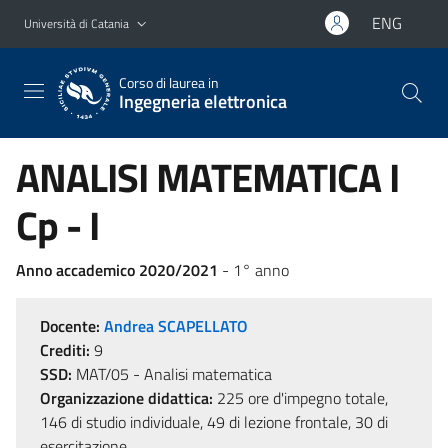
Vai al contenuto principale
Vai al menu di navigazione
ENG
Università di Catania
Corso di laurea in
Ingegneria elettronica
ANALISI MATEMATICA I
Cp - I
Anno accademico 2020/2021
- 1° anno
Docente:
Andrea SCAPELLATO
Crediti:
9
SSD:
MAT/05 - Analisi matematica
Organizzazione didattica:
225 ore d'impegno totale,
146 di studio individuale, 49 di lezione frontale, 30 di
esercitazione