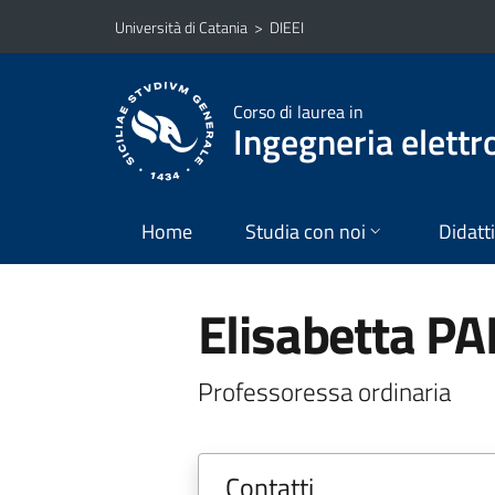
Vai al contenuto principale
Vai al menu di navigazione
Università di Catania
>
DIEEI
Corso di laurea in
Ingegneria elettr
Home
Studia con noi
Didatt
Elisabetta P
Professoressa ordinaria
Contatti