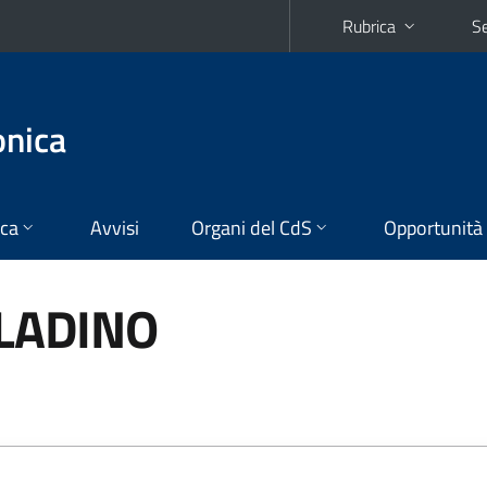
Rubrica
Se
onica
ica
Avvisi
Organi del CdS
Opportunità
ALADINO