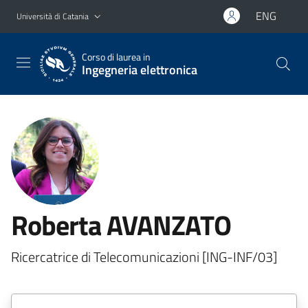
Vai al contenuto principale
Vai al menu di navigazione
ENG
Università di Catania
Corso di laurea in
Ingegneria elettronica
Roberta AVANZATO
Ricercatrice di Telecomunicazioni [ING-INF/03]