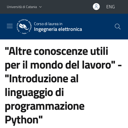
Vai al contenuto principale
Vai al menu di navigazione
ENG
Università di Catania
Corso di laurea in
Ingegneria elettronica
"Altre conoscenze utili
per il mondo del lavoro" -
"Introduzione al
linguaggio di
programmazione
Python"