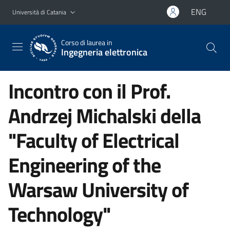
Vai al contenuto principale
Vai al menu di navigazione
ENG
Università di Catania
Corso di laurea in
Ingegneria elettronica
Incontro con il Prof.
Andrzej Michalski della
"Faculty of Electrical
Engineering of the
Warsaw University of
Technology"