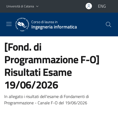
Vai al contenuto principale
Vai al menu di navigazione
ENG
Università di Catania
Corso di laurea in
Ingegneria informatica
[Fond. di
Programmazione F-O]
Risultati Esame
19/06/2026
In allegato i risultati dell'esame di Fondamenti di
Programmazione - Canale F-O del 19/06/2026