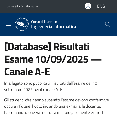
Vai al contenuto principale
Vai al menu di navigazione
ENG
Università di Catania
Corso di laurea in
Ingegneria informatica
[Database] Risultati
Esame 10/09/2025 —
Canale A-E
In allegato sono pubblicati i risultati dell’esame del 10
settembre 2025 per il canale A-E.
Gli studenti che hanno superato l’esame devono confermare
oppure rifiutare il voto inviando una e-mail alla docente.
La comunicazione va inoltrata improrogabilmente entro il