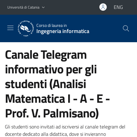
Vai al contenuto principale
Vai al menu di navigazione
ENG
Università di Catania
Corso di laurea in
Ingegneria informatica
Canale Telegram
informativo per gli
studenti (Analisi
Matematica I - A - E -
Prof. V. Palmisano)
Gli studenti sono invitati ad iscriversi al canale telegram del
docente dedicato alla didattica, dove si invieranno