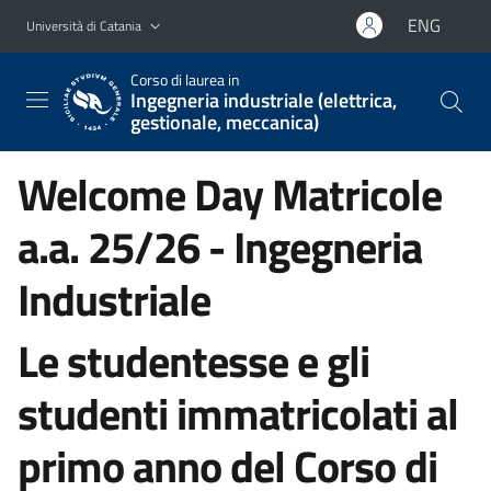
Vai al contenuto principale
Vai al menu di navigazione
ENG
Università di Catania
Corso di laurea in
Ingegneria industriale (elettrica,
gestionale, meccanica)
Welcome Day Matricole
a.a. 25/26 - Ingegneria
Industriale
Le studentesse e gli
studenti immatricolati al
primo anno del Corso di