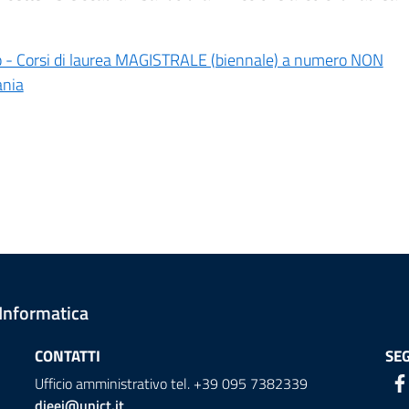
 - Corsi di laurea MAGISTRALE (biennale) a numero NON
ania
 Informatica
CONTATTI
SEG
Ufficio amministrativo tel. +39 095 7382339
dieei@unict.it