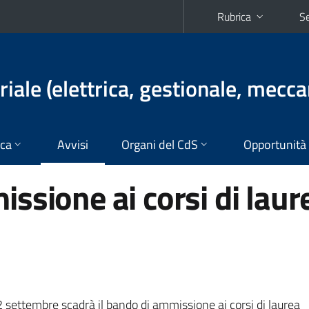
Rubrica
Se
iale (elettrica, gestionale, mecca
ica
Avvisi
Organi del CdS
Opportunità
ssione ai corsi di laur
2 settembre scadrà il bando di ammissione ai corsi di laurea