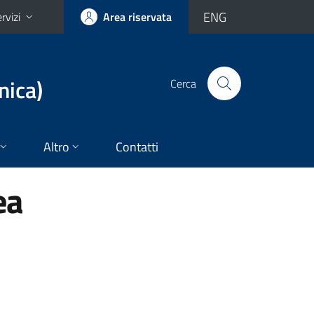
ENG
rvizi
Area riservata
nica)
Cerca
Altro
Contatti
ea