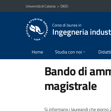
Vai al contenuto principale
Vai al menu di navigazione
Università di Catania
>
DIEEI
Corso di laurea in
Ingegneria industr
Home
Studia con noi
Didatt
Bando di ammi
magistrale
Si informano i laureandi che giorno 