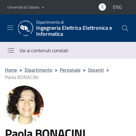
Vai al contenuto principale
Vai al menu di navigazione
ENG
Università di Catania
Dipartimento di
Ingegneria Elettrica Elettronica e
Informatica
Vai ai contenuti correlati
Home
>
Dipartimento
>
Personale
>
Docenti
>
Paola BONACINI
Paola BONACINI