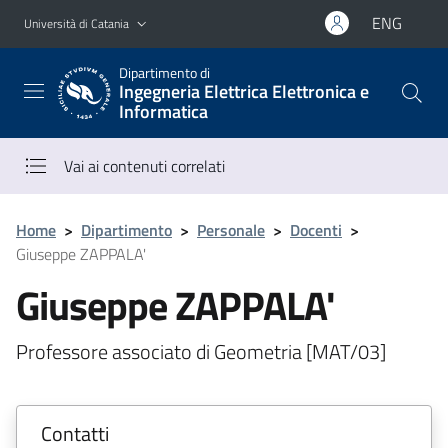
Vai al contenuto principale
Vai al menu di navigazione
ENG
Università di Catania
Dipartimento di
Ingegneria Elettrica Elettronica e
Informatica
Vai ai contenuti correlati
Home
>
Dipartimento
>
Personale
>
Docenti
>
Giuseppe ZAPPALA'
Giuseppe ZAPPALA'
Professore associato di Geometria [MAT/03]
Contatti