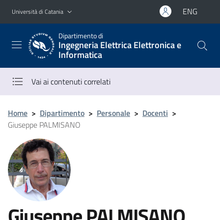
Vai al contenuto principale
Vai al menu di navigazione
ENG
Università di Catania
Dipartimento di
Ingegneria Elettrica Elettronica e
Informatica
Vai ai contenuti correlati
Home
>
Dipartimento
>
Personale
>
Docenti
>
Giuseppe PALMISANO
Giuseppe PALMISANO