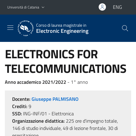
Vai al contenuto principale
Vai al menu di navigazione
ENG
Università di Catania
Corso di laurea magistrale in
Electronic Engineering
ELECTRONICS FOR
TELECOMMUNICATIONS
Anno accademico 2021/2022
- 1° anno
Docente:
Giuseppe PALMISANO
Crediti:
9
SSD:
ING-INF/01 - Elettronica
Organizzazione didattica:
225 ore d'impegno totale,
146 di studio individuale, 49 di lezione frontale, 30 di
esercitazione