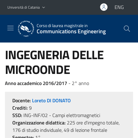
Vai al contenuto principale
Vai al menu di navigazione
ENG
Università di Catania
Corso di laurea magistrale in
Communications Engineering
INGEGNERIA DELLE
MICROONDE
Anno accademico 2016/2017
- 2° anno
Docente:
Loreto DI DONATO
Crediti:
9
SSD:
ING-INF/02 - Campi elettromagnetici
Organizzazione didattica:
225 ore d'impegno totale,
176 di studio individuale, 49 di lezione frontale
Semestre:
1°