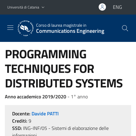
Vai al contenuto principale
Vai al menu di navigazione
ENG
Università di Catania
Corso di laurea magistrale in
Communications Engineering
PROGRAMMING
TECHNIQUES FOR
DISTRIBUTED SYSTEMS
Anno accademico 2019/2020
- 1° anno
Docente:
Davide PATTI
Crediti:
9
SSD:
ING-INF/05 - Sistemi di elaborazione delle
informazioni