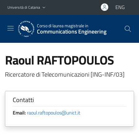
Vai al contenuto principale
Vai al menu di navigazione
ENG
Università di Catania
Corso di laurea magistrale in
Communications Engineering
Raoul RAFTOPOULOS
Ricercatore di Telecomunicazioni [ING-INF/03]
Contatti
Email:
raoul.raftopoulos@unict.it