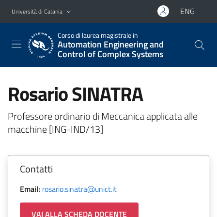
Vai al contenuto principale
Vai al menu di navigazione
ENG
Università di Catania
Corso di laurea magistrale in
Automation Engineering and
Control of Complex Systems
Rosario SINATRA
Professore ordinario di Meccanica applicata alle
macchine [ING-IND/13]
Contatti
Email:
rosario.sinatra@unict.it
VAI ALLA SCHEDA DOCENTE