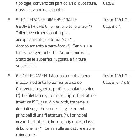
tipologie, convenzioni particolari di quotatura,
Cap. 9
classificazione delle quote.
5
5. TOLLERANZE DIMENSIONALI E
Testo 1 Vol. 2 -
GEOMETRICHE Gli errori e le tolleranze (*).
Cap. 3 e 4
Tolleranze dimensionali, tipi di
accoppiamento, sistema ISO (*).
Accoppiamento albero-foro (*). Cenni sulle
tolleranze geometriche. Numeri normali.
Stato delle superfici, rugosità e finiture
superficiali.
6
6. COLLEGAMENTI Accoppiamenti albero-
Testo 1 Vol. 2 -
mozzo mediante forzamento a caldo.
Cap. 5, 6, 7 e 8
Chiavette, linguette, profili scanalati e spine
(*). Le filettature, i principali tipi di filettature
(metrica ISO, gas, Whitworth, trapezie, a
denti di sega, Edison, ecc.), gli elementi
principali di una filettatura (*). I principali
organi filettati, viti, bulloni, prigionieri, classi
di bulloneria (*). Cenni sulle saldature e sulle
chiodature.