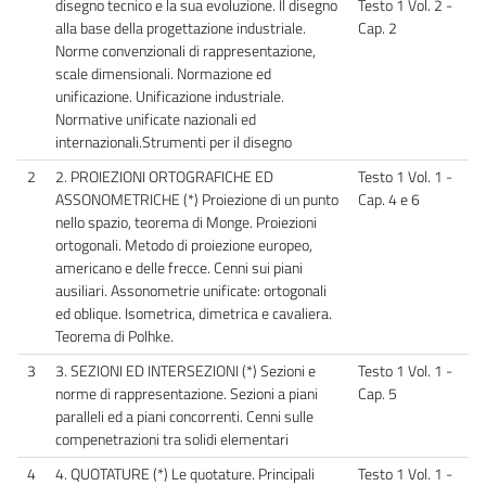
disegno tecnico e la sua evoluzione. Il disegno
Testo 1 Vol. 2 -
alla base della progettazione industriale.
Cap. 2
Norme convenzionali di rappresentazione,
scale dimensionali. Normazione ed
unificazione. Unificazione industriale.
Normative unificate nazionali ed
internazionali.Strumenti per il disegno
2
2. PROIEZIONI ORTOGRAFICHE ED
Testo 1 Vol. 1 -
ASSONOMETRICHE (*) Proiezione di un punto
Cap. 4 e 6
nello spazio, teorema di Monge. Proiezioni
ortogonali. Metodo di proiezione europeo,
americano e delle frecce. Cenni sui piani
ausiliari. Assonometrie unificate: ortogonali
ed oblique. Isometrica, dimetrica e cavaliera.
Teorema di Polhke.
3
3. SEZIONI ED INTERSEZIONI (*) Sezioni e
Testo 1 Vol. 1 -
norme di rappresentazione. Sezioni a piani
Cap. 5
paralleli ed a piani concorrenti. Cenni sulle
compenetrazioni tra solidi elementari
4
4. QUOTATURE (*) Le quotature. Principali
Testo 1 Vol. 1 -