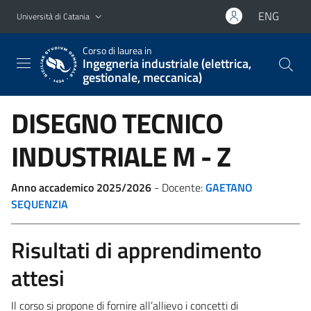
Vai al contenuto principale
Vai al menu di navigazione
ENG
Università di Catania
Corso di laurea in
Ingegneria industriale (elettrica,
gestionale, meccanica)
DISEGNO TECNICO
INDUSTRIALE
M - Z
Anno accademico 2025/2026
- Docente:
GAETANO
SEQUENZIA
Risultati di apprendimento
attesi
Il corso si propone di fornire all’allievo i concetti di