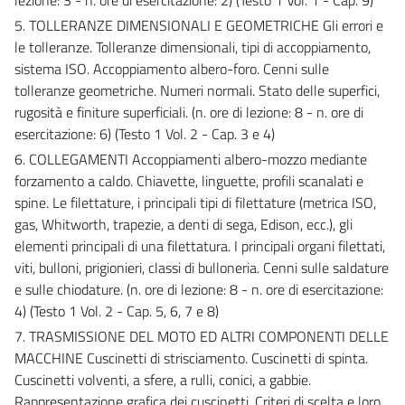
5. TOLLERANZE DIMENSIONALI E GEOMETRICHE Gli errori e
le tolleranze. Tolleranze dimensionali, tipi di accoppiamento,
sistema ISO. Accoppiamento albero-foro. Cenni sulle
tolleranze geometriche. Numeri normali. Stato delle superfici,
rugosità e finiture superficiali.
(n. ore di lezione: 8 - n. ore di
esercitazione: 6) (Testo 1 Vol. 2 - Cap. 3 e 4)
6. COLLEGAMENTI Accoppiamenti albero-mozzo mediante
forzamento a caldo. Chiavette, linguette, profili scanalati e
spine. Le filettature, i principali tipi di filettature (metrica ISO,
gas, Whitworth, trapezie, a denti di sega, Edison, ecc.), gli
elementi principali di una filettatura. I principali organi filettati,
viti, bulloni, prigionieri, classi di bulloneria. Cenni sulle saldature
e sulle chiodature.
(n. ore di lezione: 8 - n. ore di esercitazione:
4) (Testo 1 Vol. 2 - Cap. 5, 6, 7 e 8)
7. TRASMISSIONE DEL MOTO ED ALTRI COMPONENTI DELLE
MACCHINE Cuscinetti di strisciamento. Cuscinetti di spinta.
Cuscinetti volventi, a sfere, a rulli, conici, a gabbie.
Rappresentazione grafica dei cuscinetti. Criteri di scelta e loro