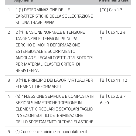
Argomenti
Riferimenti testi
1
1 (*) DETERMINAZIONE DELLE
[CC] Cap.1.3
CARATTERISTICHE DELLA SOLLECITAZIONE
SU UNA TRAVE PIANA
2
2 (*) TENSIONE NORMALE E TENSIONE
[BJ] Cap.1, 2 e
TANGENZIALE. TENSIONI PRINCIPALI.
7
CERCHIO DI MOHR DEFORMAZIONE
ESTENSIONALE E SCORRIMENTO
ANGOLARE. LEGAMI COSTITUTIVI ISOTROPI
PER MATERIALI ELASTICI CRITERI DI
RESISTENZA
3
3 (*) IL PRINCIPIO DEI LAVORI VIRTUALI PER
[BJ] Cap.11, 12
ELEMENTI DEFORMABILI
4
(4) * FLESSIONE SEMPLICE E COMPOSTA IN
[BJ] Cap.2, 3, 4,
SEZIONI SIMMETRICHE TORSIONE IN
6 e 9
ELEMENTI CIRCOLARI E SCATOLARI TAGLIO
IN SEZIONI SOTTILI DETERMINAZIONE
DELLO SPOSTAMENTO DI TRAVI ELASTICHE
5
(*) Conoscenze minime irrinunciabili per il