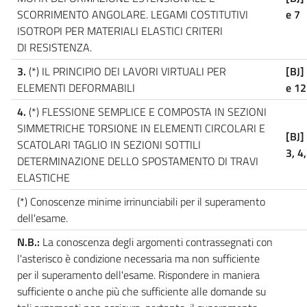
SCORRIMENTO ANGOLARE. LEGAMI COSTITUTIVI
e 7
ISOTROPI PER MATERIALI ELASTICI CRITERI
DI RESISTENZA.
3.
(*) IL PRINCIPIO DEI LAVORI VIRTUALI PER
[BJ]
ELEMENTI DEFORMABILI
e 12
4.
(*) FLESSIONE SEMPLICE E COMPOSTA IN SEZIONI
SIMMETRICHE TORSIONE IN ELEMENTI CIRCOLARI E
[BJ]
SCATOLARI TAGLIO IN SEZIONI SOTTILI
3, 4,
DETERMINAZIONE DELLO SPOSTAMENTO DI TRAVI
ELASTICHE
(*) Conoscenze minime irrinunciabili per il superamento
dell'esame.
N.B.:
La conoscenza degli argomenti contrassegnati con
l'asterisco è condizione necessaria ma non sufficiente
per il superamento dell'esame. Rispondere in maniera
sufficiente o anche più che sufficiente alle domande su