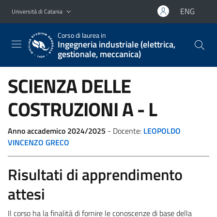
Vai al contenuto principale
Vai al menu di navigazione
ENG
Università di Catania
Corso di laurea in
Ingegneria industriale (elettrica,
gestionale, meccanica)
SCIENZA DELLE
COSTRUZIONI
A - L
Anno accademico 2024/2025
- Docente:
LEOPOLDO
VINCENZO GRECO
Risultati di apprendimento
attesi
Il corso ha la finalità di fornire le conoscenze di base della