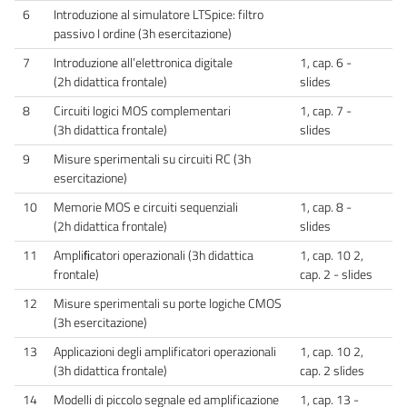
6
Introduzione al simulatore LTSpice: filtro
passivo I ordine (3h esercitazione)
7
Introduzione all’elettronica digitale
1, cap. 6 -
(2h didattica frontale)
slides
8
Circuiti logici MOS complementari
1, cap. 7 -
(3h didattica frontale)
slides
9
Misure sperimentali su circuiti RC (3h
esercitazione)
10
Memorie MOS e circuiti sequenziali
1, cap. 8 -
(2h didattica frontale)
slides
11
Ampliﬁcatori operazionali (3h didattica
1, cap. 10 2,
frontale)
cap. 2 - slides
12
Misure sperimentali su porte logiche CMOS
(3h esercitazione)
13
Applicazioni degli amplificatori operazionali
1, cap. 10 2,
(3h didattica frontale)
cap. 2 slides
14
Modelli di piccolo segnale ed amplificazione
1, cap. 13 -