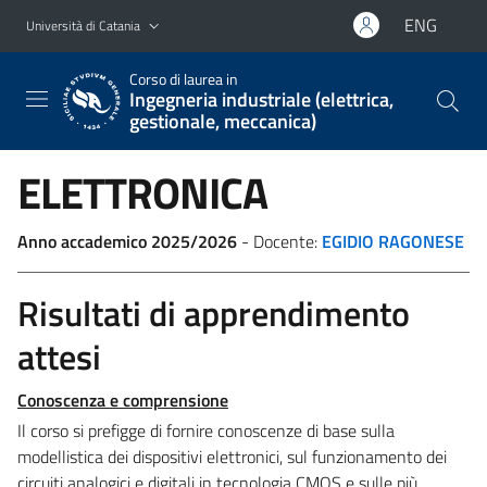
Vai al contenuto principale
Vai al menu di navigazione
ENG
Università di Catania
Corso di laurea in
Ingegneria industriale (elettrica,
gestionale, meccanica)
ELETTRONICA
Anno accademico 2025/2026
- Docente:
EGIDIO RAGONESE
Risultati di apprendimento
attesi
Conoscenza e comprensione
Il corso si prefigge di fornire conoscenze di base sulla
modellistica dei dispositivi elettronici, sul funzionamento dei
circuiti analogici e digitali in tecnologia CMOS e sulle più