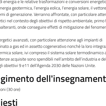
i energia e le relative trasformazioni e conversioni energetic
nergia geotermica, l’energia eolica, l’energia solare, il vettor
stemi di generazione. Verranno affrontate, con particolare atte
ici nel contesto degli obiettivi di rispetto ambientale, primo fr
malteranti, onde conseguire effetti di mitigazione del fenome
ergetici avanzati, con particolare attenzione agli impianti di
inato a gas ed in assetto cogenerativo nonché la loro integr
termica solare, ivi compreso il sistema solare termodinamico 
nze acquisite sono spendibili nell’ambito dell’industria e de
gli obiettivi 9 e11 dell’Agenda 2030 delle Nazioni Unite.
olgimento dell'insegnamen
ioni (30 ore)
iesti