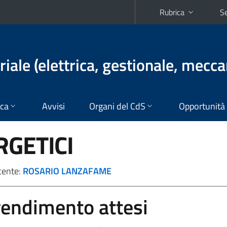
Rubrica
Se
iale (elettrica, gestionale, mecca
ica
Avvisi
Organi del CdS
Opportunità
RGETICI
cente:
ROSARIO LANZAFAME
prendimento attesi