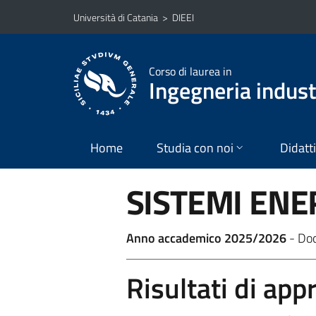
Vai al contenuto principale
Vai al menu di navigazione
Università di Catania
>
DIEEI
Corso di laurea in
Ingegneria industr
Home
Studia con noi
Didatt
SISTEMI ENE
Anno accademico 2025/2026
- Do
Risultati di ap