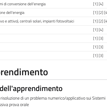
mi di conversione dell'energia
[1] [4]
one dell'energia
[1] [2] [
o e attivo), centrali solari, impianti fotovoltaici
[1] [2] [
[1] [4]
[1] [3]
[1] [3]
[1] [3]
pprendimento
a dell'apprendimento
 risoluzione di un problema numerico/applicativo sui Sistemi
ssiva prova orale