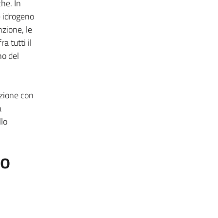
he. In
e idrogeno
nzione, le
a tutti il
no del
azione con
a
llo
to