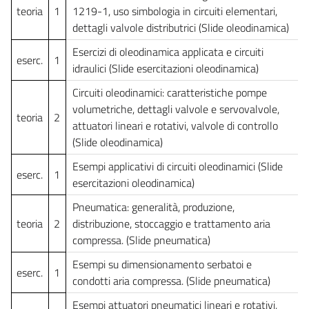
teoria
1
1219-1, uso simbologia in circuiti elementari,
dettagli valvole distributrici (Slide oleodinamica)
Esercizi di oleodinamica applicata e circuiti
eserc.
1
idraulici (Slide esercitazioni oleodinamica)
Circuiti oleodinamici: caratteristiche pompe
volumetriche, dettagli valvole e servovalvole,
teoria
2
attuatori lineari e rotativi, valvole di controllo
(Slide oleodinamica)
Esempi applicativi di circuiti oleodinamici (Slide
eserc.
1
esercitazioni oleodinamica)
Pneumatica: generalità, produzione,
teoria
2
distribuzione, stoccaggio e trattamento aria
compressa. (Slide pneumatica)
Esempi su dimensionamento serbatoi e
eserc.
1
condotti aria compressa. (Slide pneumatica)
Esempi attuatori pneumatici lineari e rotativi,