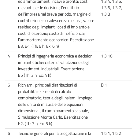
ed ammortamenti; ricavi e profitti; costi
1.3.4, 1.3.5,
rilevanti per le decisioni; l’equilibrio
1.3.6, 1.3.7,
dell’impresa nel breve periodo; margine di
1.3.8
contribuzione; obsolescenza e usura; valore
residuo degli impianti; costi di impianto e
costi di esercizio; costo di inefficienza;
l’ammortamento economico. Esercitazione
E3, E4 (Th: 6 h, Ex: 6 h)
4
Principi di ingegneria economica e decisioni
1.3.10
impiantistiche: criteri di valutazione degli
investimenti industriali. Esercitazione
E5 (Th: 3 h, Ex: 4 h)
5
Richiami: principali distribuzioni di
D.1
probabilità; elementi di calcolo
combinatorio; teoria degli insiemi; impiego
delle unità di misura e delle equazioni
dimensionali; il campionamento casuale,
Simulazione Monte Carlo. Esercitazione
E2. (Th: 3 h, Ex: 5 h)
6
Tecniche generali per la progettazione e la
1.5.1, 1.5.2