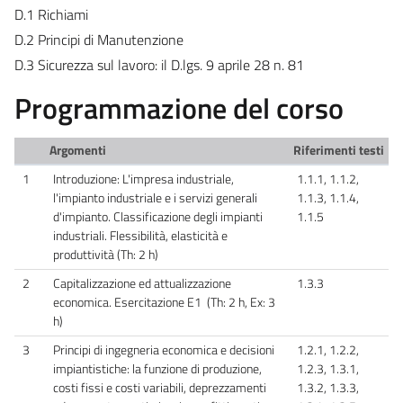
D.1 Richiami
D.2 Principi di Manutenzione
D.3 Sicurezza sul lavoro: il D.lgs. 9 aprile 28 n. 81
Programmazione del corso
Argomenti
Riferimenti testi
1
Introduzione: L'impresa industriale,
1.1.1, 1.1.2,
l'impianto industriale e i servizi generali
1.1.3, 1.1.4,
d'impianto. Classificazione degli impianti
1.1.5
industriali. Flessibilità, elasticità e
produttività (Th: 2 h)
2
Capitalizzazione ed attualizzazione
1.3.3
economica. Esercitazione E1 (Th: 2 h, Ex: 3
h)
3
Principi di ingegneria economica e decisioni
1.2.1, 1.2.2,
impiantistiche: la funzione di produzione,
1.2.3, 1.3.1,
costi fissi e costi variabili, deprezzamenti
1.3.2, 1.3.3,