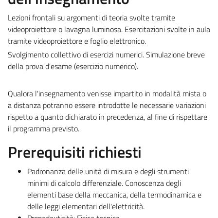
Lezioni
frontali
su
argomenti
di
teoria
svolte
tramite
videoproiettore
o
lavagna
luminosa.
Esercitazioni svolte in aula
tramite videoproiettore e foglio elettronico.
Svolgimento collettivo di esercizi numerici. Simulazione
breve
della
prova
d'esame
(esercizio
numerico).
Qualora
l'insegnamento
venisse
impartito
in
modalità
mista
o
a
distanza
potranno
essere
introdotte
le
necessarie variazioni
rispetto a quanto dichiarato in precedenza, al fine di rispettare
il programma previsto.
Prerequisiti richiesti
Padronanza delle unità di misura e degli strumenti
minimi di calcolo differenziale. Conoscenza degli
elementi base della meccanica, della termodinamica e
delle leggi elementari dell'elettricità.
Propedeuticità: Fisica tecnica.