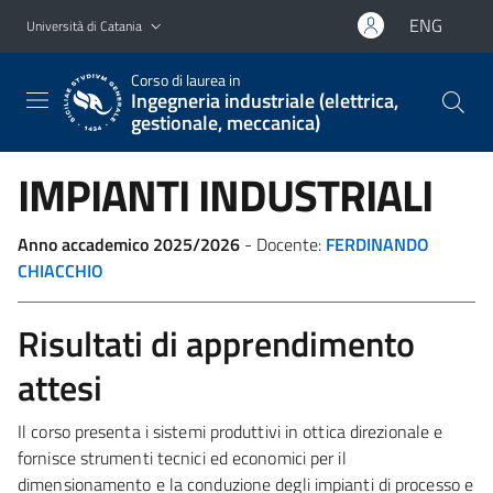
Vai al contenuto principale
Vai al menu di navigazione
ENG
Università di Catania
Corso di laurea in
Ingegneria industriale (elettrica,
gestionale, meccanica)
IMPIANTI INDUSTRIALI
Anno accademico 2025/2026
- Docente:
FERDINANDO
CHIACCHIO
Risultati di apprendimento
attesi
Il corso presenta i sistemi produttivi in ottica direzionale e
fornisce strumenti tecnici ed economici per il
dimensionamento e la conduzione degli impianti di processo e