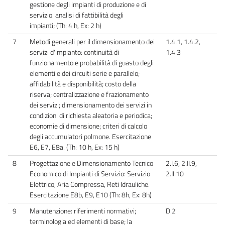
gestione degli impianti di produzione e di
servizio: analisi di fattibilità degli
impianti; (Th: 4 h, Ex: 2 h)
7
Metodi generali per il dimensionamento dei
1.4.1, 1.4.2,
servizi d'impianto: continuità di
1.4.3
funzionamento e probabilità di guasto degli
elementi e dei circuiti serie e parallelo;
affidabilità e disponibilità; costo della
riserva; centralizzazione e frazionamento
dei servizi; dimensionamento dei servizi in
condizioni di richiesta aleatoria e periodica;
economie di dimensione; criteri di calcolo
degli accumulatori polmone. Esercitazione
E6, E7, E8a. (Th: 10 h, Ex: 15 h)
8
Progettazione e Dimensionamento Tecnico
2.I.6, 2.II.9,
Economico di Impianti di Servizio: Servizio
2.II.10
Elettrico, Aria Compressa, Reti Idrauliche.
Esercitazione E8b, E9, E10 (Th: 8h, Ex: 8h)
9
Manutenzione: riferimenti normativi;
D.2
terminologia ed elementi di base; la