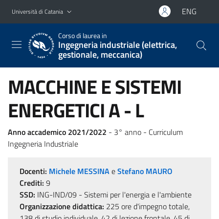
Vai al contenuto principale
Vai al menu di navigazione
ENG
Università di Catania
Corso di laurea in
Ingegneria industriale (elettrica,
gestionale, meccanica)
MACCHINE E SISTEMI
ENERGETICI A - L
Anno accademico 2021/2022
- 3° anno - Curriculum
Ingegneria Industriale
Docenti:
Michele MESSINA
e
Stefano MAURO
Crediti:
9
SSD:
ING-IND/09 - Sistemi per l'energia e l'ambiente
Organizzazione didattica:
225 ore d'impegno totale,
138 di studio individuale, 42 di lezione frontale, 45 di