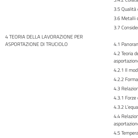
3.5 Qualità 
3.6 Metalli
3.7 Consider
4 TEORIA DELLA LAVORAZIONE PER
ASPORTAZIONE DI TRUCIOLO
4.1 Panorami
4.2 Teoria d
asportazione
4.2.1 Il mod
4.2.2 Forma
4.3 Relazion
4.3.1 Forze 
4.3.2 L’equ
4.4 Relazion
asportazione
4.5 Temperat