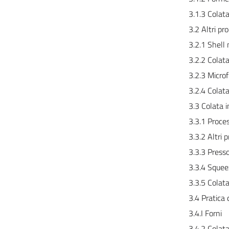
3.1.3 Colat
3.2 Altri pr
3.2.1 Shell
3.2.2 Colata
3.2.3 Micro
3.2.4 Colata
3.3 Colata
3.3.1 Proce
3.3.2 Altri
3.3.3 Press
3.3.4 Squeez
3.3.5 Colat
3.4 Pratica 
3.4.I Forni
3.4.2 Colat