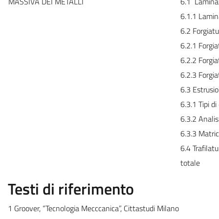
MASSIVA DEI METALLI
6.1 Lamina
6.1.1 Lamin
6.2 Forgiatu
6.2.1 Forgi
6.2.2 Forgi
6.2.3 Forgi
6.3 Estrusi
6.3.1 Tipi d
6.3.2 Analis
6.3.3 Matri
6.4 Trafilatu
totale
Testi di riferimento
1 Groover, “Tecnologia Mecccanica”, Cittastudi Milano