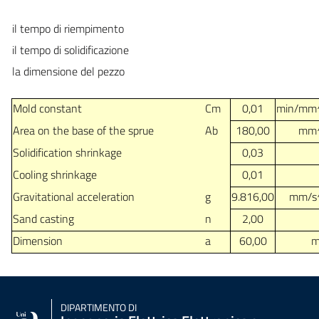
il tempo di riempimento
il tempo di solidificazione
la dimensione del pezzo
Mold constant
Cm
0,01
min/mm
Area on the base of the sprue
Ab
180,00
mm
Solidification shrinkage
0,03
Cooling shrinkage
0,01
Gravitational acceleration
g
9.816,00
mm/s
Sand casting
n
2,00
Dimension
a
60,00
DIPARTIMENTO DI