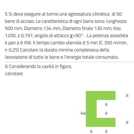
5
Si deve eseguire al tornio una sgrossatura cilindrica di 50
barre di acciaio. Le caratteristica di ogni barra sono: lunghezza
500 mm, Diametro 134 mm, Diametro finale 130 mm, Kso
1200, z 0,197, angolo di attacco ꭓ=90°. La potenza assorbita
è pari a 6 KW. Il tempo cambio utensile è 5 min (C 350 m/min,
n 0,25) Calcolare la durata minima complessiva della
lavorazione di tutte le barre e l'energia totale consumata.
6 Considerando la cavità in figura,
calcolare
a
a
4a
a
a
a
a