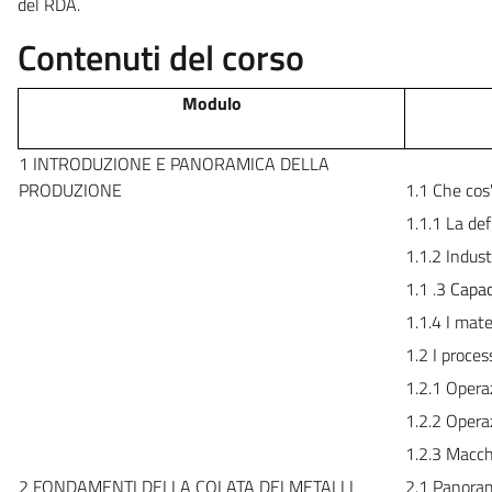
del RDA.
Contenuti del corso
Modulo
1 INTRODUZIONE E PANORAMICA DELLA
PRODUZIONE
1.1 Che cos
1.1.1 La def
1.1.2 Indust
1.1
.
3
Capac
1.1.4 I mate
1.2 I proces
1.2.1 Opera
1.2.2 Opera
1.2.3 Macch
2 FONDAMENTI DELLA COLATA DEI METALLI
2.1 Panorami