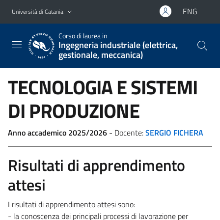
Vai al contenuto principale
Vai al menu di navigazione
ENG
Università di Catania
Corso di laurea in
Ingegneria industriale (elettrica,
gestionale, meccanica)
TECNOLOGIA E SISTEMI
DI PRODUZIONE
Anno accademico 2025/2026
- Docente:
SERGIO FICHERA
Risultati di apprendimento
attesi
I risultati di apprendimento attesi sono:
- la conoscenza dei principali processi di lavorazione per