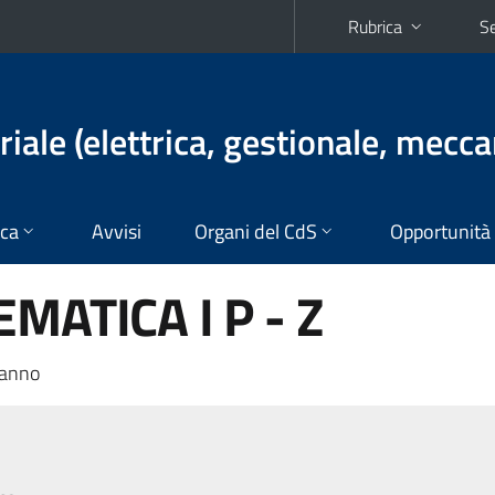
Rubrica
Se
iale (elettrica, gestionale, mecca
ica
Avvisi
Organi del CdS
Opportunità
MATICA I P - Z
 anno