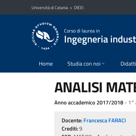
Vai al contenuto principale
Vai al menu di navigazione
Università di Catania
>
DIEEI
Corso di laurea in
Ingegneria industr
Home
Studia con noi
Didatt
ANALISI MATE
Anno accademico 2017/2018
- 1°
Docente:
Francesca FARACI
Crediti:
9