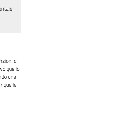
ontale,
nzioni di
ivo quello
endo una
r quelle