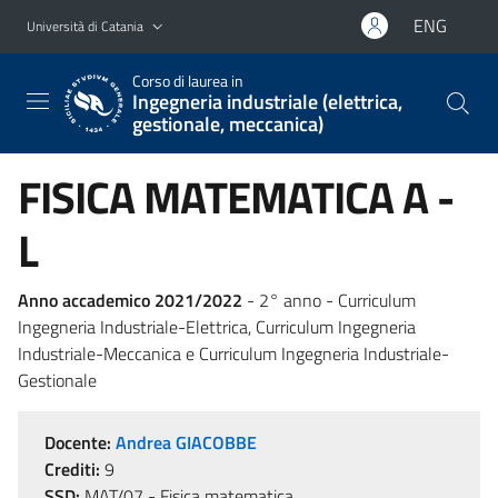
Vai al contenuto principale
Vai al menu di navigazione
ENG
Università di Catania
Corso di laurea in
Ingegneria industriale (elettrica,
gestionale, meccanica)
FISICA MATEMATICA A -
L
Anno accademico 2021/2022
- 2° anno - Curriculum
Ingegneria Industriale-Elettrica, Curriculum Ingegneria
Industriale-Meccanica e Curriculum Ingegneria Industriale-
Gestionale
Docente:
Andrea GIACOBBE
Crediti:
9
SSD:
MAT/07 - Fisica matematica