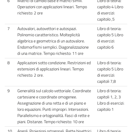
6
Matrici di cambio base e matrici simili.
Libro di teoria:
Operazioni con applicazioni lineari. Tempo
capitolo 4 Libro
richiesto: 2 ore
di esercizi:
capitolo ,5
7
Autovalori, autovettori e autospazi.
Libro di teoria:
Polinomio caratteristico. Molteplicità
capitolo 5 Libro
algebrica e geometrica di un autovalore.
di esercizi:
Endomorfismi semplici. Diagonalizzazione
capitolo 6
di una matrice. Tempo richiesto: 11 ore
8
Applicazioni sotto condizione. Restrizioni ed
Libro di teoria:
estensioni di applicazioni lineari. Tempo
capitolo 5 Libro
richiesto: 2 ore.
di esercizi:
capitoli 7,8
9
Generalità sul calcolo vettoriale. Coordinate
Libro di teoria:
cartesiane e coordinate omogenee.
capitoli 1, 2, 3
Assegnazione di una retta e di un piano e
Libro di esercizi:
loro equazioni. Punti impropri. Intersezioni.
capitolo 1
Parallelismo e ortogonalità. Fasci di rette e
piani. Distanze. Tempo richiesto: 10 ore
10
Angoli. Proiezioni ortogonali. Rette bisettrici
Libro di teoria: