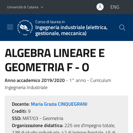
Vai al contenuto principale
Vai al menu di navigazione
ENG
Università di Catania
Corso di laurea in
Ingegneria industriale (elettrica,
gestionale, meccanica)
ALGEBRA LINEARE E
GEOMETRIA F - O
Anno accademico 2019/2020
- 1° anno - Curriculum
Ingegneria Industriale
Docente:
Maria Grazia CINQUEGRANI
Crediti:
9
SSD:
MAT/03 - Geometria
Organizzazione didattica:
225 ore d'impegno totale,
138 di studio individuale, 42 di lezione frontale, 45 di