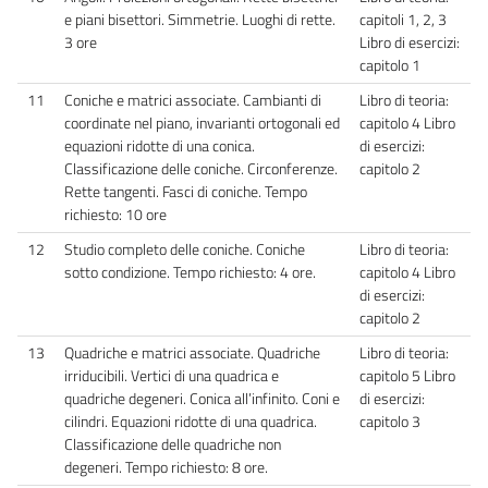
e piani bisettori. Simmetrie. Luoghi di rette.
capitoli 1, 2, 3
3 ore
Libro di esercizi:
capitolo 1
11
Coniche e matrici associate. Cambianti di
Libro di teoria:
coordinate nel piano, invarianti ortogonali ed
capitolo 4 Libro
equazioni ridotte di una conica.
di esercizi:
Classificazione delle coniche. Circonferenze.
capitolo 2
Rette tangenti. Fasci di coniche. Tempo
richiesto: 10 ore
12
Studio completo delle coniche. Coniche
Libro di teoria:
sotto condizione. Tempo richiesto: 4 ore.
capitolo 4 Libro
di esercizi:
capitolo 2
13
Quadriche e matrici associate. Quadriche
Libro di teoria:
irriducibili. Vertici di una quadrica e
capitolo 5 Libro
quadriche degeneri. Conica all’infinito. Coni e
di esercizi:
cilindri. Equazioni ridotte di una quadrica.
capitolo 3
Classificazione delle quadriche non
degeneri. Tempo richiesto: 8 ore.