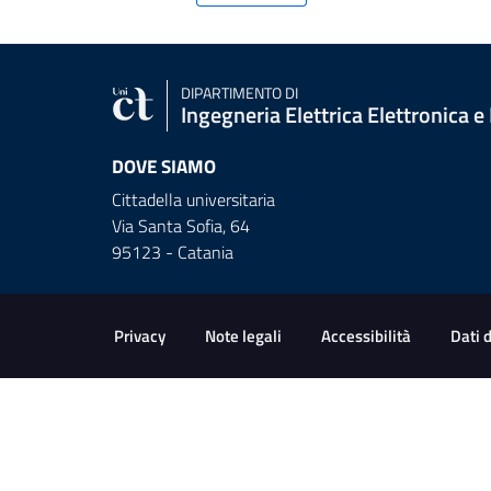
DIPARTIMENTO DI
Ingegneria Elettrica Elettronica e
DOVE SIAMO
Cittadella universitaria
Via Santa Sofia, 64
95123 - Catania
Link e informazioni utili
Privacy
Note legali
Accessibilità
Dati 