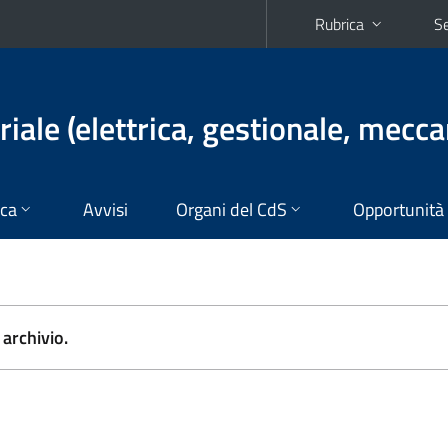
Rubrica
Se
iale (elettrica, gestionale, mecca
ica
Avvisi
Organi del CdS
Opportunità
archivio.