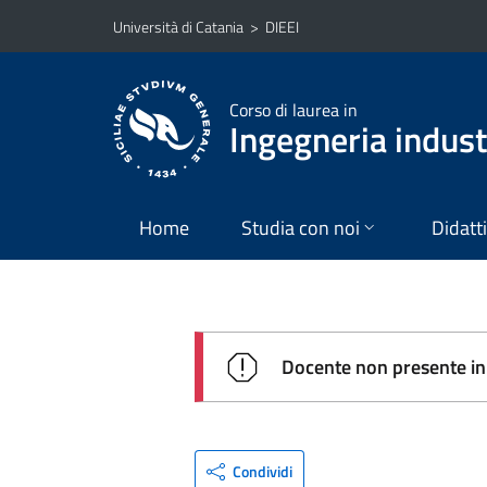
Vai al contenuto principale
Vai al menu di navigazione
Università di Catania
>
DIEEI
Corso di laurea in
Ingegneria industr
Home
Studia con noi
Didatt
Docente non presente in 
Condividi