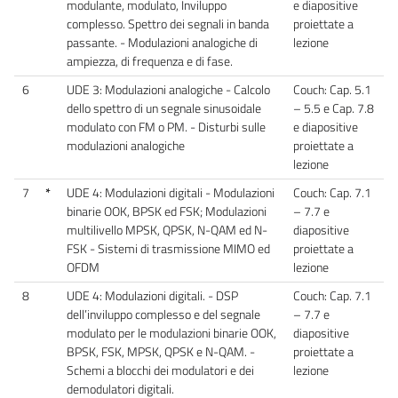
modulante, modulato, Inviluppo
e diapositive
complesso. Spettro dei segnali in banda
proiettate a
passante. - Modulazioni analogiche di
lezione
ampiezza, di frequenza e di fase.
6
UDE 3: Modulazioni analogiche - Calcolo
Couch: Cap. 5.1
dello spettro di un segnale sinusoidale
– 5.5 e Cap. 7.8
modulato con FM o PM. - Disturbi sulle
e diapositive
modulazioni analogiche
proiettate a
lezione
7
*
UDE 4: Modulazioni digitali - Modulazioni
Couch: Cap. 7.1
binarie OOK, BPSK ed FSK; Modulazioni
– 7.7 e
multilivello MPSK, QPSK, N-QAM ed N-
diapositive
FSK - Sistemi di trasmissione MIMO ed
proiettate a
OFDM
lezione
8
UDE 4: Modulazioni digitali. - DSP
Couch: Cap. 7.1
dell’inviluppo complesso e del segnale
– 7.7 e
modulato per le modulazioni binarie OOK,
diapositive
BPSK, FSK, MPSK, QPSK e N-QAM. -
proiettate a
Schemi a blocchi dei modulatori e dei
lezione
demodulatori digitali.