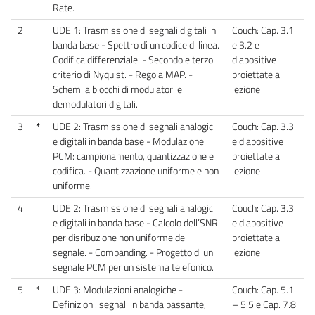
Rate.
2
UDE 1: Trasmissione di segnali digitali in
Couch: Cap. 3.1
banda base - Spettro di un codice di linea.
e 3.2 e
Codifica differenziale. - Secondo e terzo
diapositive
criterio di Nyquist. - Regola MAP. -
proiettate a
Schemi a blocchi di modulatori e
lezione
demodulatori digitali.
3
*
UDE 2: Trasmissione di segnali analogici
Couch: Cap. 3.3
e digitali in banda base - Modulazione
e diapositive
PCM: campionamento, quantizzazione e
proiettate a
codifica. - Quantizzazione uniforme e non
lezione
uniforme.
4
UDE 2: Trasmissione di segnali analogici
Couch: Cap. 3.3
e digitali in banda base - Calcolo dell’SNR
e diapositive
per disribuzione non uniforme del
proiettate a
segnale. - Companding. - Progetto di un
lezione
segnale PCM per un sistema telefonico.
5
*
UDE 3: Modulazioni analogiche -
Couch: Cap. 5.1
Definizioni: segnali in banda passante,
– 5.5 e Cap. 7.8