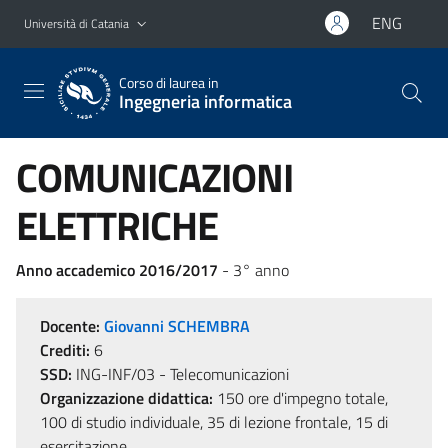
Vai al contenuto principale
Vai al menu di navigazione
ENG
Università di Catania
Corso di laurea in
Ingegneria informatica
COMUNICAZIONI
ELETTRICHE
Anno accademico 2016/2017
- 3° anno
Docente:
Giovanni SCHEMBRA
Crediti:
6
SSD:
ING-INF/03 - Telecomunicazioni
Organizzazione didattica:
150 ore d'impegno totale,
100 di studio individuale, 35 di lezione frontale, 15 di
esercitazione