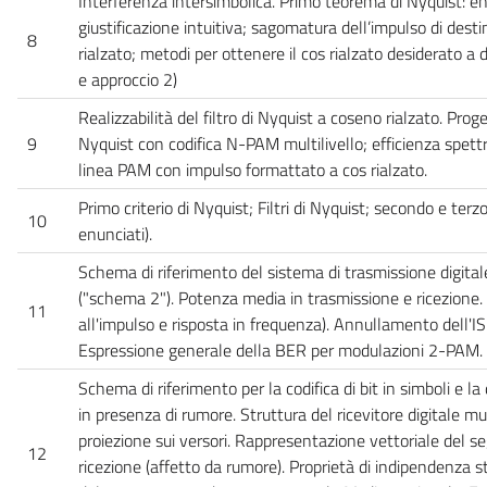
Interferenza intersimbolica. Primo teorema di Nyquist: e
giustificazione intuitiva; sagomatura dell’impulso di dest
8
rialzato; metodi per ottenere il cos rialzato desiderato a
e approccio 2)
Realizzabilità del filtro di Nyquist a coseno rialzato. Proge
9
Nyquist con codifica N-PAM multilivello; efficienza spettra
linea PAM con impulso formattato a cos rialzato.
Primo criterio di Nyquist; Filtri di Nyquist; secondo e terzo
10
enunciati).
Schema di riferimento del sistema di trasmissione digita
("schema 2"). Potenza media in trasmissione e ricezione. 
11
all'impulso e risposta in frequenza). Annullamento dell'ISI
Espressione generale della BER per modulazioni 2-PAM.
Schema di riferimento per la codifica di bit in simboli e la
in presenza di rumore. Struttura del ricevitore digitale m
proiezione sui versori. Rappresentazione vettoriale del se
12
ricezione (affetto da rumore). Proprietà di indipendenza st