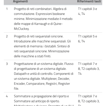
Argomenti
Riferimenti testi
1
Progetto di reti combinatori. Algebra di
T1 capitoli 3 e
commutazione. Espressioni booleane
4, T4
minime. Minimizzazione mediate il metodo
delle mappe di Karnaugh e di Quine-
McCluckey.
2
Progetto di reti sequenziali sincrone.
T1 capitoli 5 e
Introduzione alle macchine sequenziali. Gli
6, T4
elementi di memoria: i bistabili. Sintesi di
reti sequenziali sincrone. Minimizzazione
delle macchine a stati finiti.
3
Progettazione di un sistema digitale. Flusso
T1 capitoli 7 e
di progettazione di un sistema digitale.
8, T2 capitolo 3,
Datapath e unità di controllo. Componenti di
T4
un sistema digitale. Multiplexer, Decoder,
Encoder, Comparatore, Registri, Register
file.
4
Sommatore a propagazione del riporto e
T1 capitoli 7 e
Sommatore ad anticipo di riporto.
8, T2 capitolo 3,
Moltiplicatore e divisore. Progetto di un ALU
T4