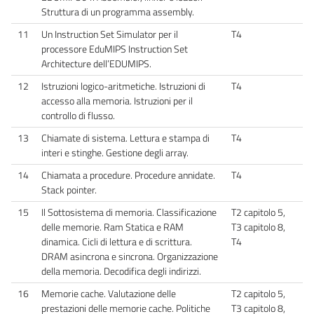
Struttura di un programma assembly.
11
Un Instruction Set Simulator per il
T4
processore EduMIPS Instruction Set
Architecture dell’EDUMIPS.
12
Istruzioni logico-aritmetiche. Istruzioni di
T4
accesso alla memoria. Istruzioni per il
controllo di flusso.
13
Chiamate di sistema. Lettura e stampa di
T4
interi e stinghe. Gestione degli array.
14
Chiamata a procedure. Procedure annidate.
T4
Stack pointer.
15
Il Sottosistema di memoria. Classificazione
T2 capitolo 5,
delle memorie. Ram Statica e RAM
T3 capitolo 8,
dinamica. Cicli di lettura e di scrittura.
T4
DRAM asincrona e sincrona. Organizzazione
della memoria. Decodifica degli indirizzi.
16
Memorie cache. Valutazione delle
T2 capitolo 5,
prestazioni delle memorie cache. Politiche
T3 capitolo 8,