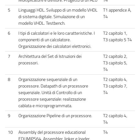
5
Linguaggi HDL. Sviluppo di un modello VHDL
T1 appendice A,
di sistema digitale. Simulazione di un
T4
modello VHDL. Testbench.
6
I tipi di calcolatori e le loro caratteristiche. I
T2 capitolo 1,
componenti di un calcolatore.
T3 capitolo 5 T4
Organizzazione dei calcolatori elettronici.
7
Architettura del Set di Istruzioni dei
T2 capitolo 2,
processori.
T3 capitolo 5,
T4
8
Organizzazione sequenziale di un
T2 capitolo 4,
processore. Datapath di un processore
T3 capitolo 7,
sequenziale. Unità di Controllo di un
T4
processore sequenziale: realizzazione
cablata e microprogrammata.
9
Organizzazione Pipeline di un processore.
T2 capitolo 4,
T4
10
Assembly del processore educational
T4
EDUMIPS64. Assembler, linker e loader.