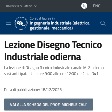
Vai al contenuto principale
Vai al menu di navigazione
ENG
Università di Catania
Corso di laurea in
Ingegneria industriale (elettrica,
gestionale, meccanica)
Lezione Disegno Tecnico
Industriale odierna
La lezione di Disegno Tecnico Industriale canale M-Z odierna
sarà anticipata dalle ore 9:00 alle ore 12:00 nelľaula D41
Data di pubblicazione: 18/12/2025
VAI ALLA SCHEDA DEL PROF. MICHELE CALI'