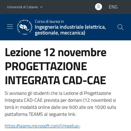
Vai al contenuto principale
Vai al menu di navigazione
ENG
Università di Catania
Corso di laurea in
Ingegneria industriale (elettrica,
gestionale, meccanica)
Lezione 12 novembre
PROGETTAZIONE
INTEGRATA CAD-CAE
Si avvisano gli studenti che la Lezione di Progettazione
Integrata CAD-CAE prevista per domani (12 novembre) si
terrà in modalità online dalle ore 9:00 alle ore 10:00 sulla
piattaforma TEAMS al seguente link:
https://teams.microsoft.com/l/meetup-