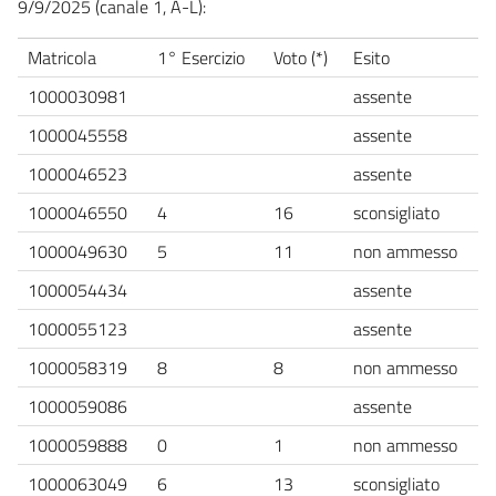
9/9/2025 (canale 1, A-L):
Matricola
1° Esercizio
Voto (*)
Esito
1000030981
assente
1000045558
assente
1000046523
assente
1000046550
4
16
sconsigliato
1000049630
5
11
non ammesso
1000054434
assente
1000055123
assente
1000058319
8
8
non ammesso
1000059086
assente
1000059888
0
1
non ammesso
1000063049
6
13
sconsigliato