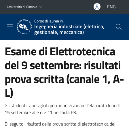
Vai al contenuto principale
Vai al menu di navigazione
ENG
Università di Catania
Corso di laurea in
Ingegneria industriale (elettrica,
gestionale, meccanica)
Esame di Elettrotecnica
del 9 settembre: risultati
prova scritta (canale 1, A-
L)
Gli studenti sconsigliati potranno visionare l'elaborato lunedì
15 settembre alle ore 11 nell'aula P3.
Di seguito i risultati della prova scritta di elettrotecnica del