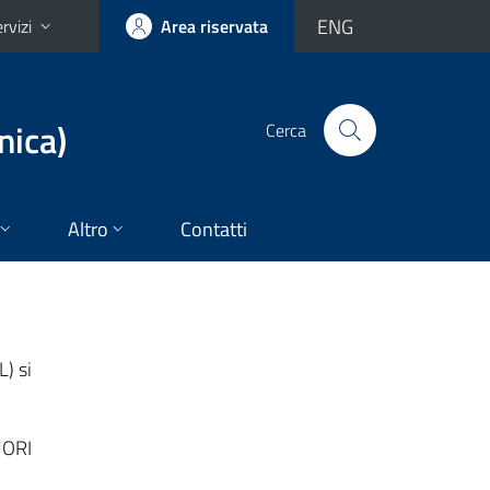
ENG
rvizi
Area riservata
nica)
Cerca
Altro
Contatti
L) si
UORI