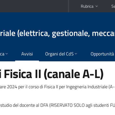
Rubrica
Se
iale (elettrica, gestionale, mecca
ica
Avvisi
Organi del CdS
Opportunità
i Fisica II (canale A-L)
e 2024 per il corso di Fisica II per Ingegneria Industriale (A-
 studio del docente al DFA (RISERVATO SOLO agli studenti F