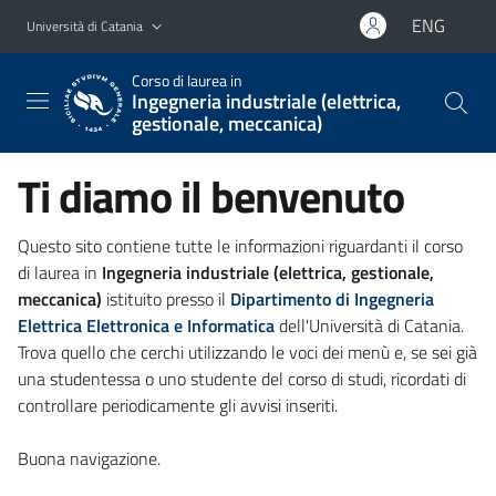
Vai al contenuto principale
Vai al menu di navigazione
ENG
Università di Catania
Corso di laurea in
Ingegneria industriale (elettrica,
gestionale, meccanica)
Ti diamo il benvenuto
Questo sito contiene tutte le informazioni riguardanti il corso
di laurea in
Ingegneria industriale (elettrica, gestionale,
meccanica)
istituito presso il
Dipartimento di Ingegneria
Elettrica Elettronica e Informatica
dell'Università di Catania.
Trova quello che cerchi utilizzando le voci dei menù e, se sei già
una studentessa o uno studente del corso di studi, ricordati di
controllare periodicamente gli avvisi inseriti.
Buona navigazione.