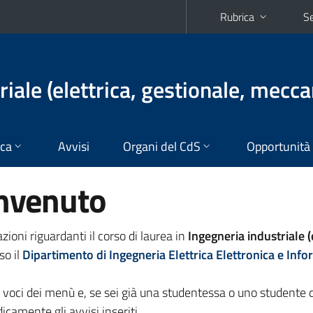
Rubrica
Se
iale (elettrica, gestionale, mecca
ica
Avvisi
Organi del CdS
Opportunità
envenuto
ioni riguardanti il corso di laurea in
Ingegneria industriale (e
so il
Dipartimento di Ingegneria Elettrica Elettronica e Info
e voci dei menù e, se sei già una studentessa o uno studente 
dicamente gli avvisi inseriti.