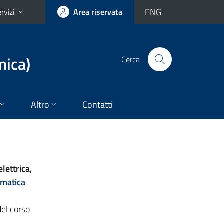
ENG
rvizi
Area riservata
nica)
Cerca
Altro
Contatti
lettrica,
rmatica
del corso