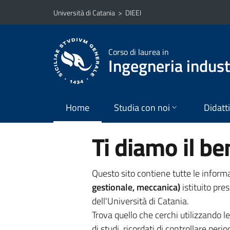
Vai al contenuto principale
Vai al menu di navigazione
Università di Catania
>
DIEEI
Corso di laurea in
Ingegneria industr
Home
Studia con noi
Didatt
Ti diamo il b
Questo sito contiene tutte le informaz
gestionale, meccanica)
istituito pres
dell'Università di Catania.
Trova quello che cerchi utilizzando l
di studi, ricordati di controllare perio