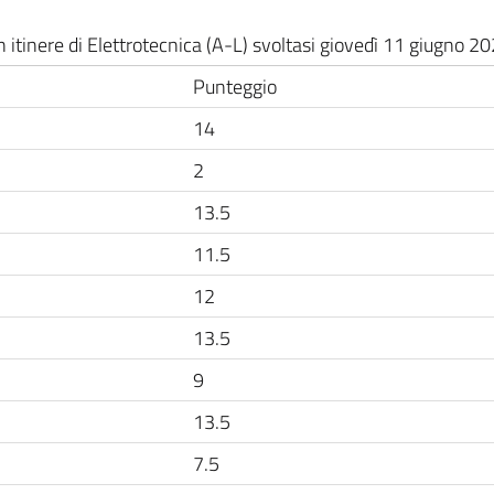
 in itinere di Elettrotecnica (A-L) svoltasi giovedì 11 giugno 20
Punteggio
14
2
13.5
11.5
12
13.5
9
13.5
7.5