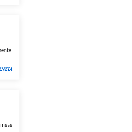
rmente
ENZIA
o mese