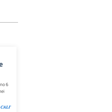
e
rno 6
nei
 CALI'