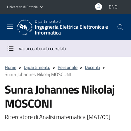
Vai al contenuto principale
Vai al menu di navigazione
ENG
Università di Catania
Dipartimento di
Ingegneria Elettrica Elettronica e
Informatica
Vai ai contenuti correlati
Home
>
Dipartimento
>
Personale
>
Docenti
>
Sunra Johannes Nikolaj MOSCONI
Sunra Johannes Nikolaj
MOSCONI
Ricercatore di Analisi matematica [MAT/05]