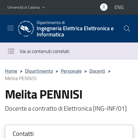
Vai al contenuto principale
Vai al menu di navigazione
ENG
Università di Catania
Dipartimento di
Ingegneria Elettrica Elettronica e
Informatica
Vai ai contenuti correlati
Home
>
Dipartimento
>
Personale
>
Docenti
>
Melita PENNISI
Melita PENNISI
Docente a contratto di Elettronica [ING-INF/01]
Contatti