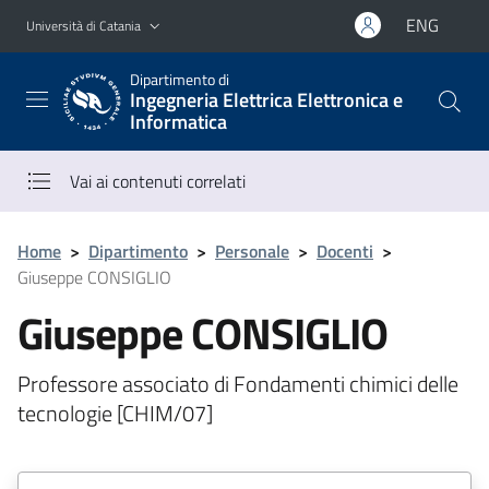
Vai al contenuto principale
Vai al menu di navigazione
ENG
Università di Catania
Dipartimento di
Ingegneria Elettrica Elettronica e
Informatica
Vai ai contenuti correlati
Home
>
Dipartimento
>
Personale
>
Docenti
>
Giuseppe CONSIGLIO
Giuseppe CONSIGLIO
Professore associato di Fondamenti chimici delle
tecnologie [CHIM/07]