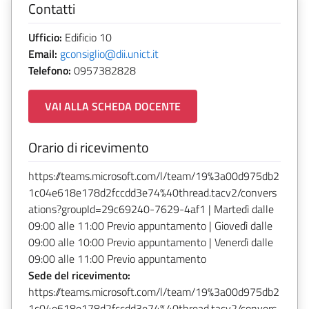
Contatti
Ufficio:
Edificio 10
Email:
gconsiglio@dii.unict.it
Telefono:
0957382828
VAI ALLA SCHEDA DOCENTE
Orario di ricevimento
https://teams.microsoft.com/l/team/19%3a00d975db2
1c04e618e178d2fccdd3e74%40thread.tacv2/convers
ations?groupId=29c69240-7629-4af1 | Martedì dalle
09:00 alle 11:00 Previo appuntamento | Giovedì dalle
09:00 alle 10:00 Previo appuntamento | Venerdì dalle
09:00 alle 11:00 Previo appuntamento
Sede del ricevimento:
https://teams.microsoft.com/l/team/19%3a00d975db2
1c04e618e178d2fccdd3e74%40thread.tacv2/convers